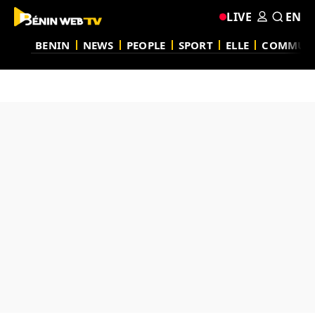
LIVE
EN
BENIN
NEWS
PEOPLE
SPORT
ELLE
COMMUN