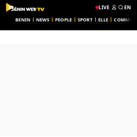
LIVE
EN
BENIN
NEWS
PEOPLE
SPORT
ELLE
COMMUN