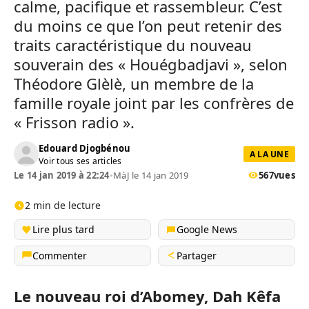
calme, pacifique et rassembleur. C’est
du moins ce que l’on peut retenir des
traits caractéristique du nouveau
souverain des « Houégbadjavi », selon
Théodore Glèlè, un membre de la
famille royale joint par les confrères de
« Frisson radio ».
Edouard Djogbénou
A LA UNE
Voir tous ses articles
Le 14 jan 2019 à 22:24
•
MàJ le 14 jan 2019
567
vues
2 min de lecture
Lire plus tard
Google News
Commenter
Partager
Le nouveau roi d’Abomey, Dah Kêfa