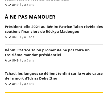
A LA UNE
•
il y a 5 ans
À NE PAS MANQUER
Présidentielle 2021 au Bénin: Patrice Talon révèle des
soutiens financiers de Réckya Madougou
A LA UNE
•
il y a 5 ans
Bénin: Patrice Talon promet de ne pas faire un
troisième mandat présidentiel
A LA UNE
•
il y a 5 ans
Tchad: les langues se délient (enfin) sur la vraie cause
de la mort d’Idriss Déby Itno
A LA UNE
•
il y a 5 ans