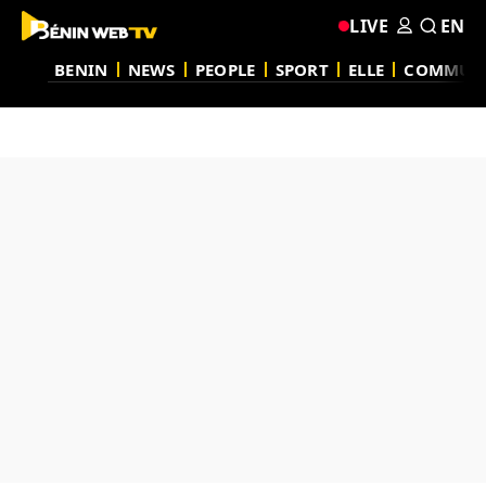
LIVE
EN
BENIN
NEWS
PEOPLE
SPORT
ELLE
COMMUN