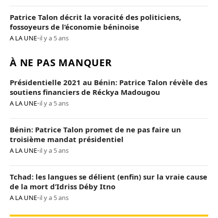
Patrice Talon décrit la voracité des politiciens,
fossoyeurs de l’économie béninoise
A LA UNE
•
il y a 5 ans
À NE PAS MANQUER
Présidentielle 2021 au Bénin: Patrice Talon révèle des
soutiens financiers de Réckya Madougou
A LA UNE
•
il y a 5 ans
Bénin: Patrice Talon promet de ne pas faire un
troisième mandat présidentiel
A LA UNE
•
il y a 5 ans
Tchad: les langues se délient (enfin) sur la vraie cause
de la mort d’Idriss Déby Itno
A LA UNE
•
il y a 5 ans