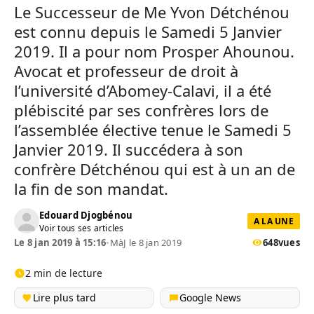
Le Successeur de Me Yvon Détchénou
est connu depuis le Samedi 5 Janvier
2019. Il a pour nom Prosper Ahounou.
Avocat et professeur de droit à
l’université d’Abomey-Calavi, il a été
plébiscité par ses confrères lors de
l’assemblée élective tenue le Samedi 5
Janvier 2019. Il succédera à son
confrère Détchénou qui est à un an de
la fin de son mandat.
Edouard Djogbénou
A LA UNE
Voir tous ses articles
Le 8 jan 2019 à 15:16
•
MàJ le 8 jan 2019
648
vues
2 min de lecture
Lire plus tard
Google News