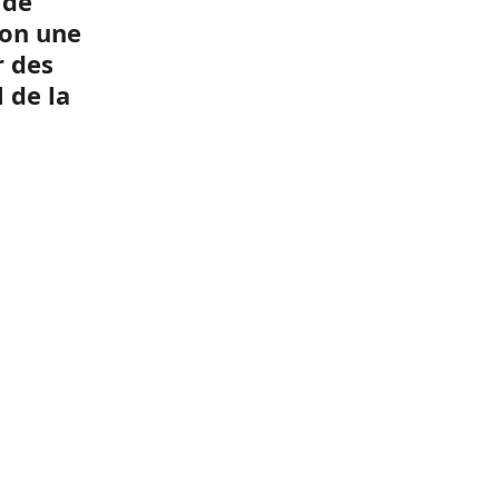
 de
non une
r des
 de la