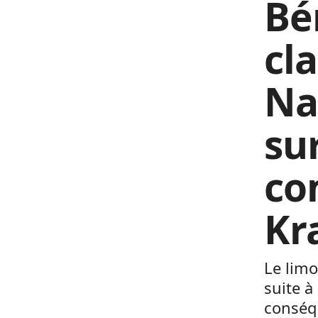
Bé
cla
Na
su
co
Kr
Le lim
suite à
conséqu