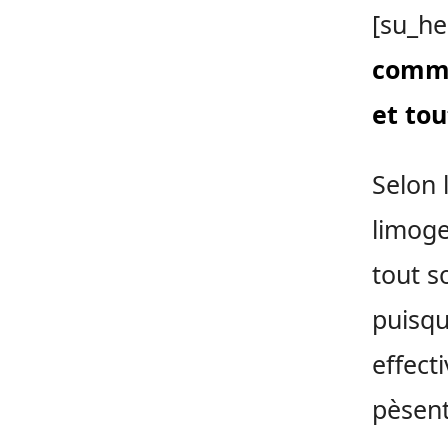
[su_he
commi
et to
Selon 
limoge
tout s
puisqu’
effect
pèsent