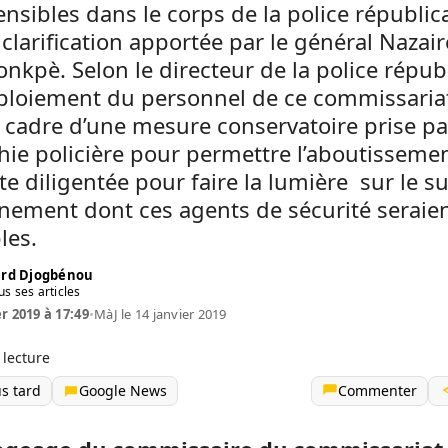
nsibles dans le corps de la police républic
a clarification apportée par le général Nazair
kpè. Selon le directeur de la police républ
éploiement du personnel de ce commissaria
 cadre d’une mesure conservatoire prise pa
hie policière pour permettre l’aboutisseme
te diligentée pour faire la lumière sur le 
nement dont ces agents de sécurité seraie
les.
rd Djogbénou
us ses articles
er 2019 à 17:49
•
MàJ le 14 janvier 2019
 lecture
us tard
Google News
Commenter