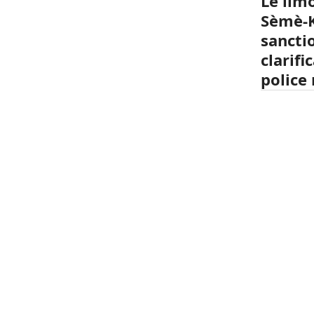
Le lim
Sèmè-K
sanctio
clarifi
police 