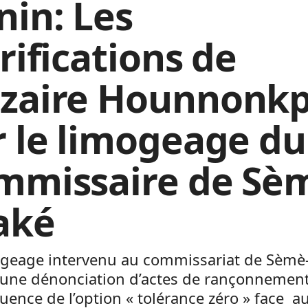
nin: Les
rifications de
zaire Hounnonk
r le limogeage du
mmissaire de Sè
aké
ogeage intervenu au commissariat de Sèmè
 une dénonciation d’actes de rançonnement 
ence de l’option « tolérance zéro » face a