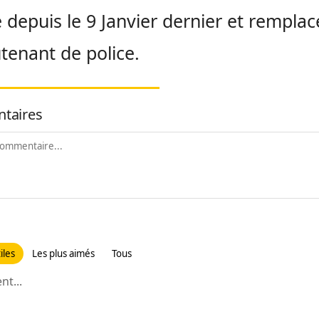
 depuis le 9 Janvier dernier et remplac
utenant de police.
taires
iles
Les plus aimés
Tous
t...