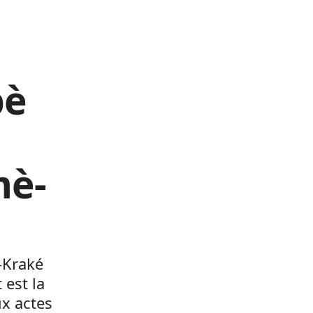
pè
mè-
-Kraké
est la
ux actes