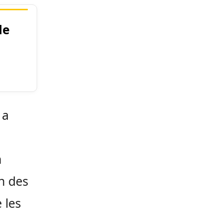
de
 a
n
n des
 les