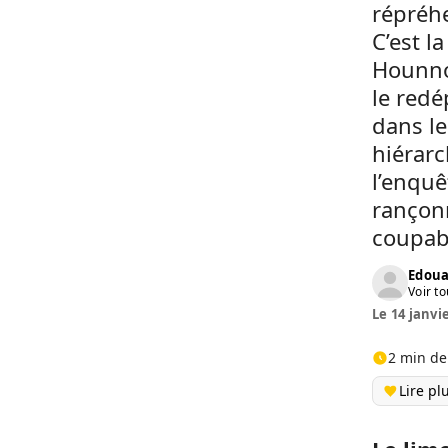
répréhe
C’est l
Hounnon
le red
dans le
hiérarc
l’enquê
rançon
coupab
Edoua
Voir to
Le 14 janvi
2 min de
Lire pl