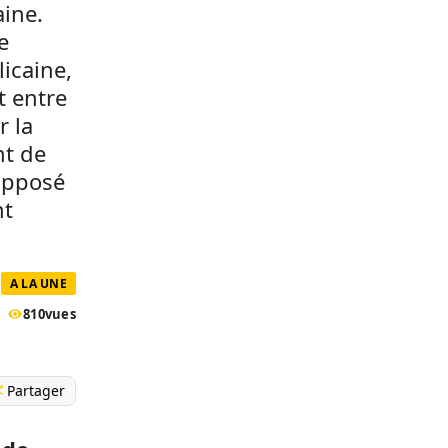
aine.
e
icaine,
t entre
r la
nt de
supposé
nt
A LA UNE
810
vues
Partager