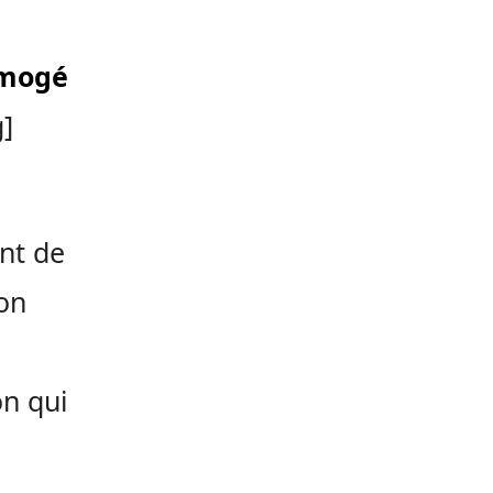
imogé
]
nt de
ion
on qui