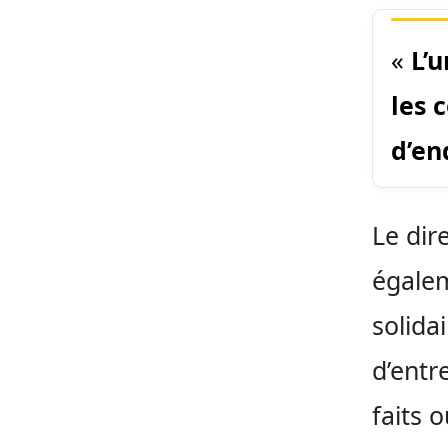
«
L’u
les 
d’en
Le dir
égalem
solida
d’entr
faits 