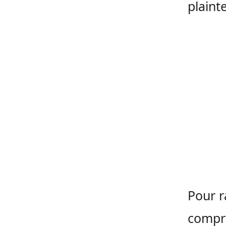
plaint
Pour r
compri