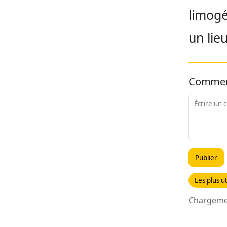
limogé
un lie
Commen
Publier
Les plus ut
Chargemen