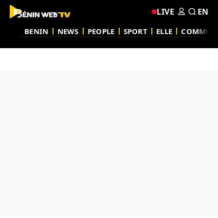
LIVE
EN
BENIN
NEWS
PEOPLE
SPORT
ELLE
COMMUN