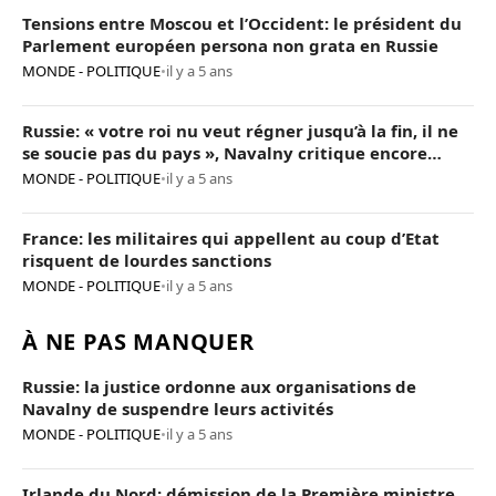
Tensions entre Moscou et l’Occident: le président du
Parlement européen persona non grata en Russie
MONDE - POLITIQUE
•
il y a 5 ans
Russie: « votre roi nu veut régner jusqu’à la fin, il ne
se soucie pas du pays », Navalny critique encore
Poutine
MONDE - POLITIQUE
•
il y a 5 ans
France: les militaires qui appellent au coup d’Etat
risquent de lourdes sanctions
MONDE - POLITIQUE
•
il y a 5 ans
À NE PAS MANQUER
Russie: la justice ordonne aux organisations de
Navalny de suspendre leurs activités
MONDE - POLITIQUE
•
il y a 5 ans
Irlande du Nord: démission de la Première ministre