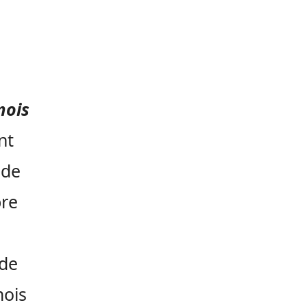
mois
nt
 de
bre
 de
mois