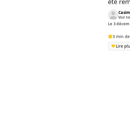
été rem
Casim
Voir to
Le 3 décemb
3 min de
Lire pl