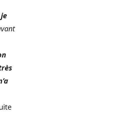
je
avant
on
très
m’a
uite