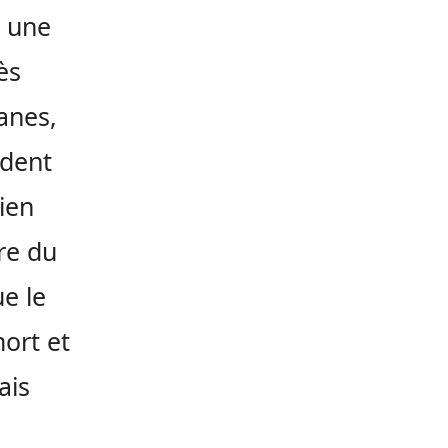
r une
ès
ianes,
ident
ien
re du
e le
ort et
ais