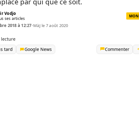
placé par qui que ce soit.
ir Vodjo
MOND
us ses articles
re 2018 à 12:27
•
MàJ le 7 août 2020
 lecture
us tard
Google News
Commenter