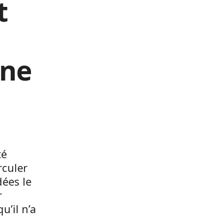
t
one
té
rculer
dées le
r
u’il n’a