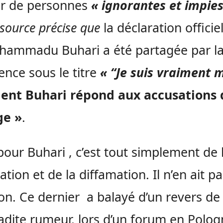
r de personnes
« ignorantes et impies
ource précise que
la déclaration officiel
hammadu Buhari a été partagée par l
ence sous le titre
« “Je suis vraiment m
dent Buhari répond aux accusations 
ge »
.
pour Buhari , c’est tout simplement de l
ation et de la diffamation. Il n’en ait p
on. Ce dernier a balayé d’un revers de 
adite rumeur, lors d’un forum en Polo