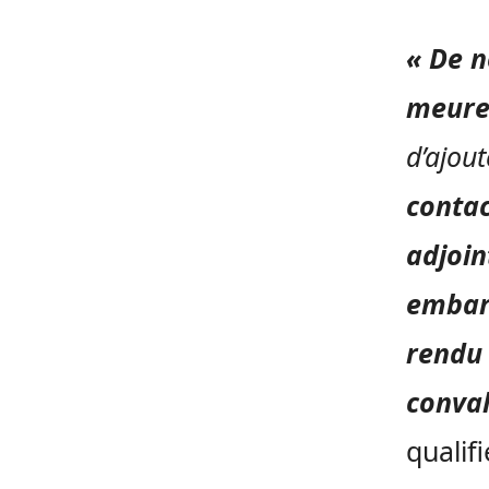
« De 
meure
d’ajout
contac
adjoin
embarr
rendu 
conval
qualif