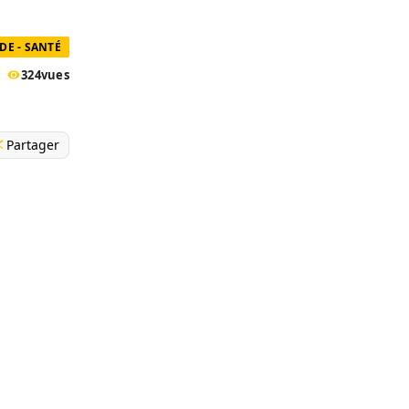
E - SANTÉ
324
vues
Partager