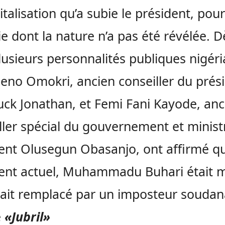
italisation qu’a subie le président, pou
e dont la nature n’a pas été révélée. D
plusieurs personnalités publiques nigér
eno Omokri, ancien conseiller du prés
ck Jonathan, et Femi Fani Kayode, anc
ller spécial du gouvernement et minist
ent Olusegun Obasanjo, ont affirmé qu
ent actuel, Muhammadu Buhari était m
était remplacé par un imposteur soudan
é
«Jubril»