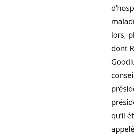
d’hosp
maladi
lors, 
dont R
Goodlu
consei
présid
présid
qu’il 
appel