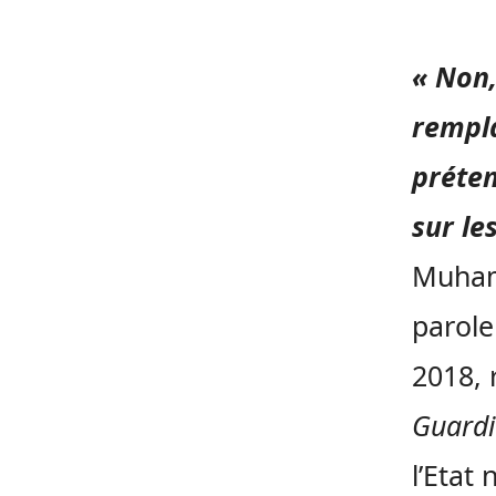
« Non,
rempl
préten
sur le
Muhamm
parol
2018, 
Guard
l’Etat