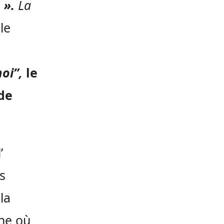
 ».
La
le
a
oi”,
le
de
’
as
la
gne où