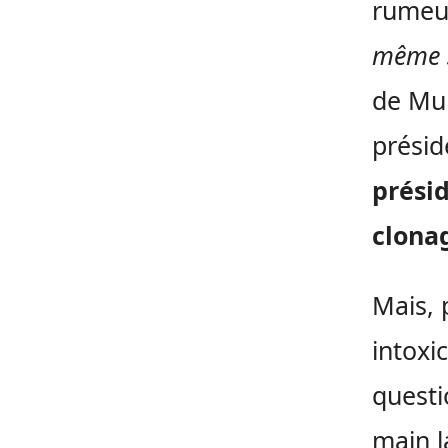
rumeu
même s
de Mu
présid
prési
clona
Mais, 
intoxic
questi
main l