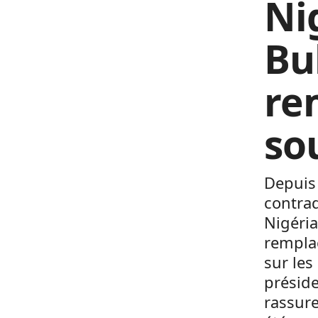
Ni
Bu
re
so
Depuis
contrad
Nigéri
remplac
sur les
préside
rassure