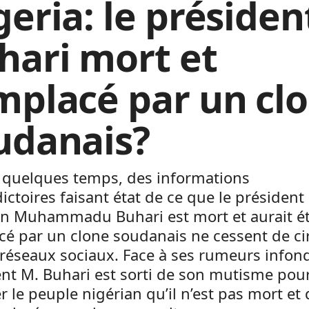
geria: le présiden
hari mort et
mplacé par un cl
udanais?
 quelques temps, des informations
ictoires faisant état de ce que le président
an Muhammadu Buhari est mort et aurait é
é par un clone soudanais ne cessent de ci
 réseaux sociaux. Face à ses rumeurs infon
nt M. Buhari est sorti de son mutisme pou
r le peuple nigérian qu’il n’est pas mort et q