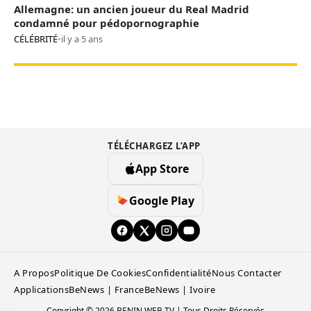
Allemagne: un ancien joueur du Real Madrid
condamné pour pédopornographie
CÉLÉBRITÉ
•
il y a 5 ans
TÉLÉCHARGEZ L’APP
App Store
Google Play
A Propos
Politique De Cookies
Confidentialité
Nous Contacter
Applications
BeNews | France
BeNews | Ivoire
Copyright © 2026 BENIN WEB TV | Tous Droits Réservés