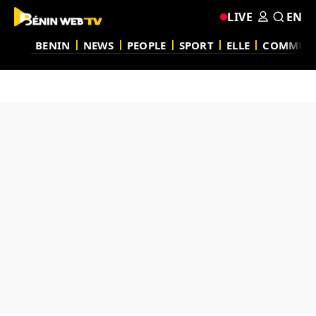
LIVE
EN
BENIN
NEWS
PEOPLE
SPORT
ELLE
COMMUN