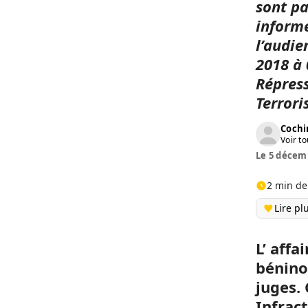
sont pa
informé
l’audie
2018 à 
Répress
Terrori
Cochi
Voir to
Le 5 décemb
2 min de
Lire pl
L’ affa
béninoi
juges. 
Infrac