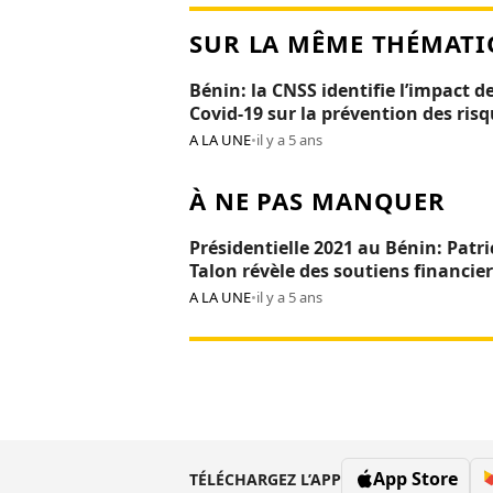
SUR LA MÊME THÉMATI
Bénin: la CNSS identifie l’impact de
Covid-19 sur la prévention des ris
professionnels
A LA UNE
•
il y a 5 ans
À NE PAS MANQUER
Présidentielle 2021 au Bénin: Patri
Talon révèle des soutiens financier
Réckya Madougou
A LA UNE
•
il y a 5 ans
App Store
TÉLÉCHARGEZ L’APP