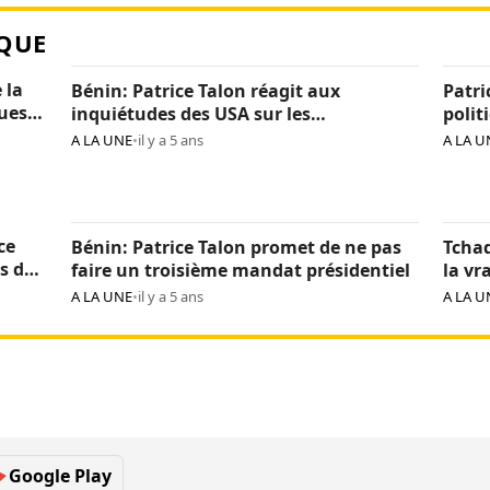
QUE
 la
Bénin: Patrice Talon réagit aux
Patri
ques
inquiétudes des USA sur les
polit
« arrestations d’opposants »
béni
A LA UNE
•
il y a 5 ans
A LA U
ce
Bénin: Patrice Talon promet de ne pas
Tchad
s de
faire un troisième mandat présidentiel
la vr
Itno
A LA UNE
•
il y a 5 ans
A LA U
Google Play