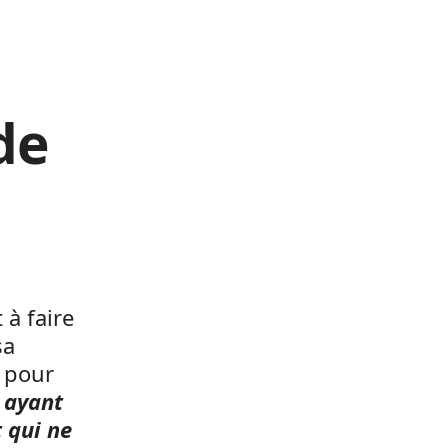
de
 à faire
sa
u pour
 ayant
 qui ne