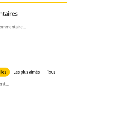
taires
iles
Les plus aimés
Tous
t...