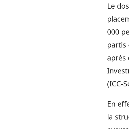
Le dos
placem
000 pe
partis
après 
Invest
(ICC-S
En eff
la str