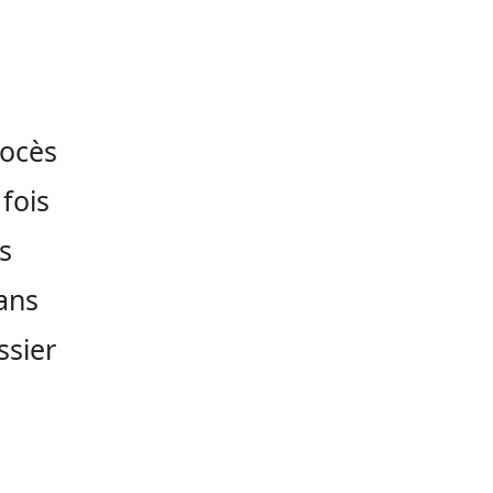
e
rocès
 fois
s
ans
ssier