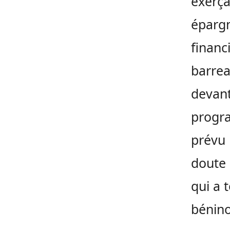
exerça
épargn
financi
barrea
devant
progra
prévu 
doute 
qui a
bénino