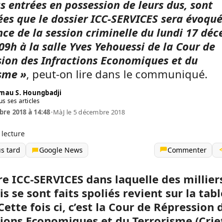
s entrées en possession de leurs dus, sont
es que le dossier ICC-SERVICES sera évoqué
nce de la session criminelle du lundi 17 dé
09h à la salle Yves Yehouessi de la Cour de
ion des Infractions Economiques et du
sme »
, peut-on lire dans le communiqué.
mau S. Houngbadji
us ses articles
re 2018 à 14:48
•
MàJ le 5 décembre 2018
 lecture
us tard
Google News
Commenter
ire ICC-SERVICES dans laquelle des millier
s se sont faits spoliés revient sur la tab
Cette fois ci, c’est la Cour de Répression 
tions Economiques et du Terrorisme (Criet