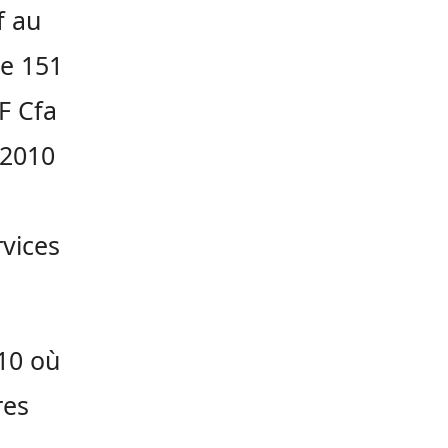
f au
de 151
F Cfa
 2010
vices
10 où
res