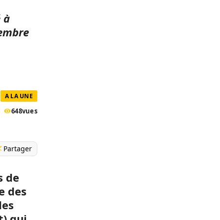
 à
cembre
A LA UNE
648
vues
Partager
s de
le des
des
) qui