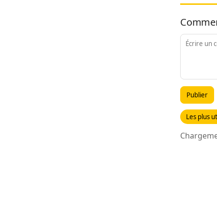
Commen
Publier
Les plus ut
Chargemen