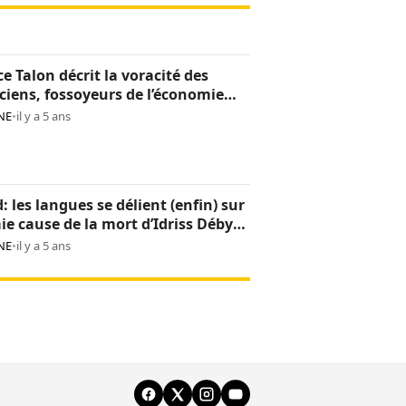
ce Talon décrit la voracité des
iciens, fossoyeurs de l’économie
noise
NE
•
il y a 5 ans
: les langues se délient (enfin) sur
aie cause de la mort d’Idriss Déby
NE
•
il y a 5 ans