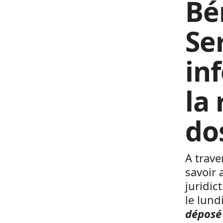
Bén
Ser
in
la
do
A traver
savoir 
juridic
le lun
déposé 