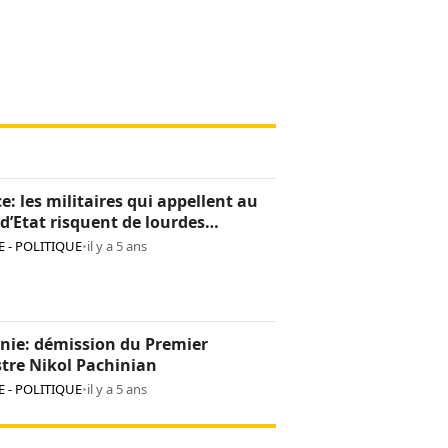
e: les militaires qui appellent au
d’Etat risquent de lourdes
tions
 - POLITIQUE
•
il y a 5 ans
nie: démission du Premier
tre Nikol Pachinian
 - POLITIQUE
•
il y a 5 ans