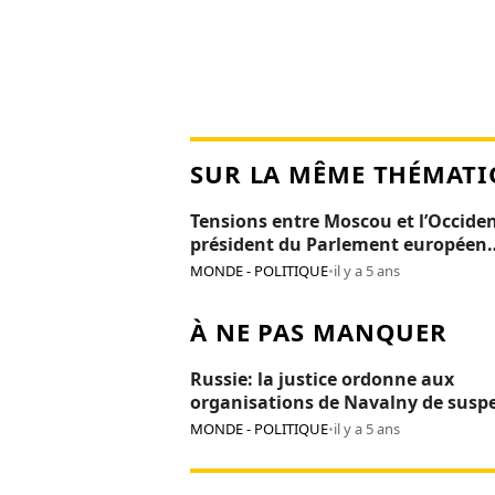
SUR LA MÊME THÉMATI
Tensions entre Moscou et l’Occiden
président du Parlement européen
persona non grata en Russie
MONDE - POLITIQUE
•
il y a 5 ans
À NE PAS MANQUER
Russie: la justice ordonne aux
organisations de Navalny de susp
leurs activités
MONDE - POLITIQUE
•
il y a 5 ans