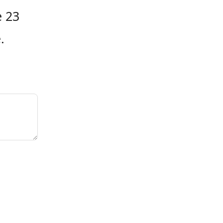
e 23
.