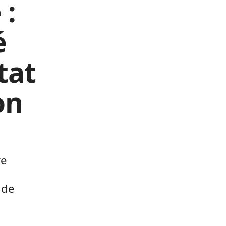
 :
é
tat
on
re
 de