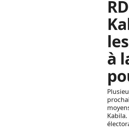
RDC
Ka
les
à 
po
Plusieu
procha
moyens
Kabila
élector