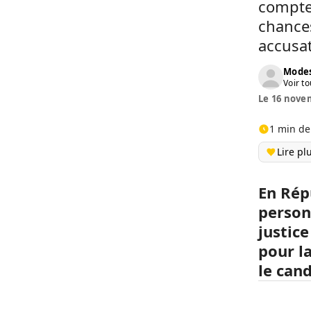
compte 
chances
accusat
Modes
Voir to
Le 16 novem
1 min de
Lire pl
En Rép
person
justice
pour l
le can