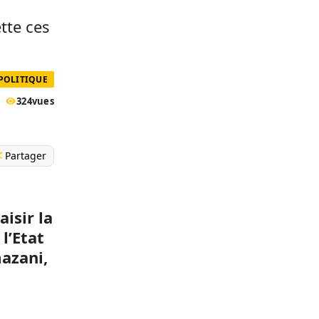
s
tte ces
POLITIQUE
324
vues
Partager
isir la
l’Etat
azani,