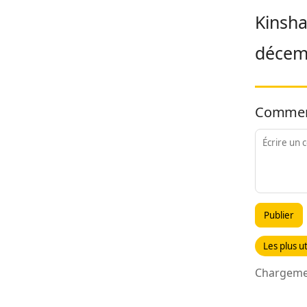
Kinsha
décemb
Commen
Publier
Les plus ut
Chargemen