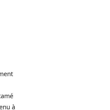
ement
ntamé
tenu à