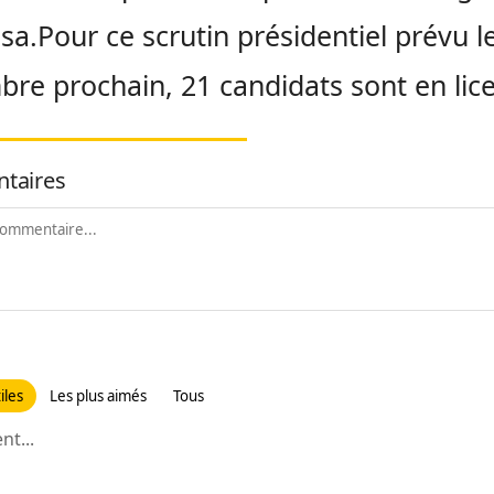
sa.Pour ce scrutin présidentiel prévu l
re prochain, 21 candidats sont en lice
taires
iles
Les plus aimés
Tous
t...