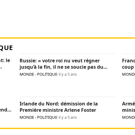
QUE
t: le
Russie: « votre roi nu veut régner
Franc
jusqu’à la fin, il ne se soucie pas du
coup 
pays », Navalny critique encore Poutine
sanc
MONDE - POLITIQUE
•
il y a 5 ans
MONDE
Irlande du Nord: démission de la
Armé
endre
Première ministre Arlene Foster
minis
MONDE - POLITIQUE
•
il y a 5 ans
MONDE