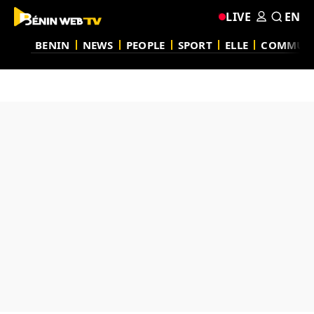
LIVE
EN
BENIN
NEWS
PEOPLE
SPORT
ELLE
COMMUN