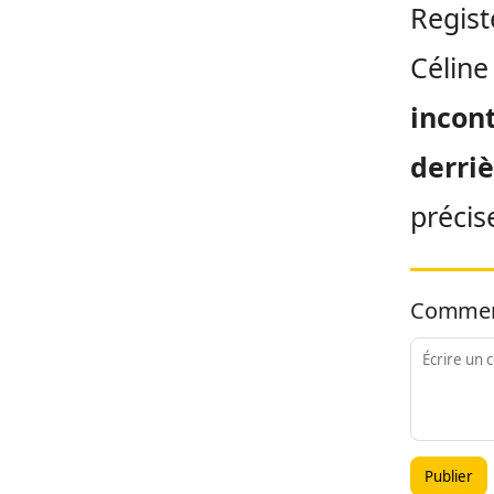
Regist
Céline
incont
derriè
précise
Commen
Publier