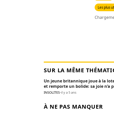
Les plus ut
Chargemen
SUR LA MÊME THÉMATI
Un jeune britannique joue à la lot
et remporte un bolide: sa joie n’a 
duré 24H
INSOLITES
•
il y a 5 ans
À NE PAS MANQUER