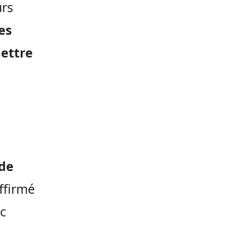
urs
es
mettre
 de
affirmé
ic