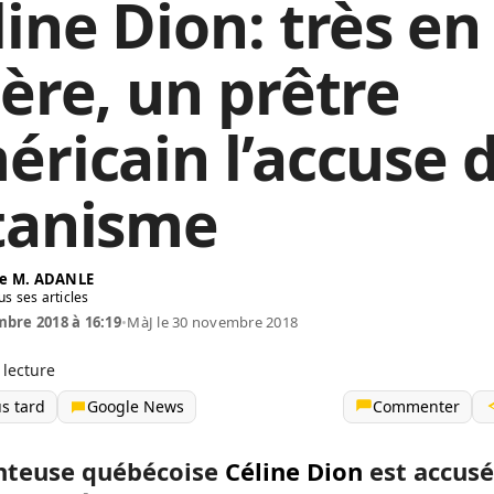
line Dion: très en
lère, un prêtre
éricain l’accuse 
tanisme
e M. ADANLE
us ses articles
bre 2018 à 16:19
•
MàJ le 30 novembre 2018
 lecture
us tard
Google News
Commenter
nteuse québécoise
Céline Dion
est accusé