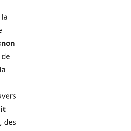
 la
e
«non
e de
la
avers
it
, des