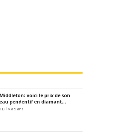
Middleton: voici le prix de son
eau pendentif en diamant
os)
TÉ
•
il y a 5 ans