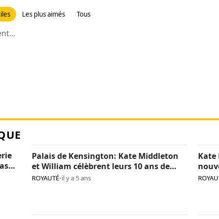
iles
Les plus aimés
Tous
t...
QUE
erie
Palais de Kensington: Kate Middleton
Kate 
pas
et William célèbrent leurs 10 ans de
nouv
mariage (photos)
(phot
ROYAUTÉ
•
il y a 5 ans
ROYAU