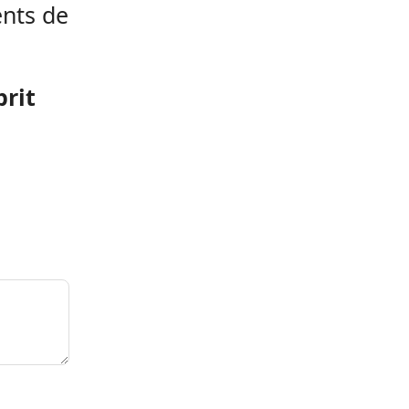
ents de
prit