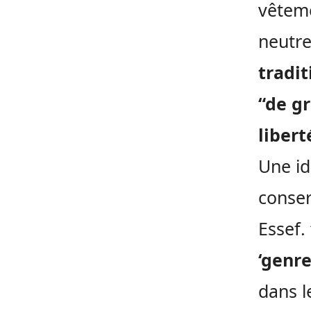
vêteme
neutre
tradit
“de gr
libert
Une id
conser
Essef.
‘genr
dans l