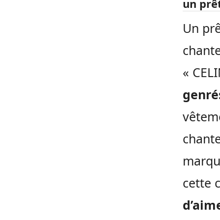
un prê
Un prê
chante
« CEL
genré
vêteme
chante
marqu
cette 
d’aim