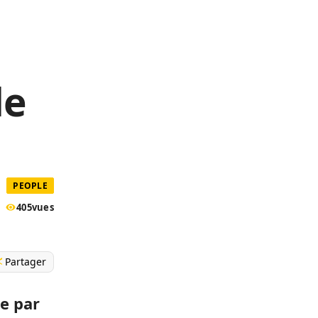
de
PEOPLE
405
vues
Partager
e par