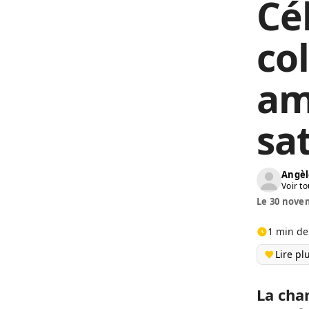
Cé
co
am
sa
Angèl
Voir to
Le 30 novem
1 min de
Lire pl
La cha