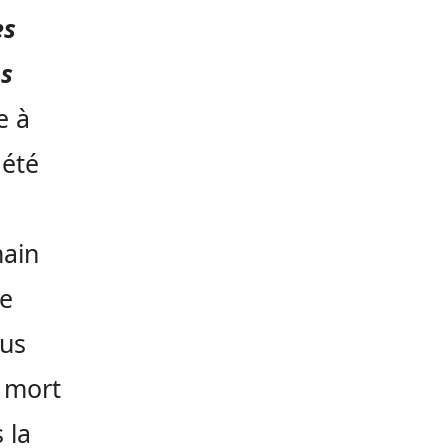
es
ns
e à
 été
main
re
ous
à mort
 la