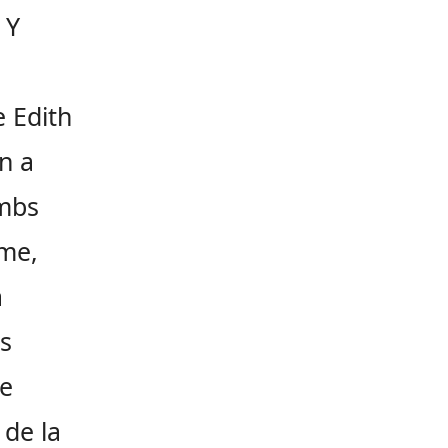
 Y
e Edith
n a
ombs
ame,
a
es
le
 de la