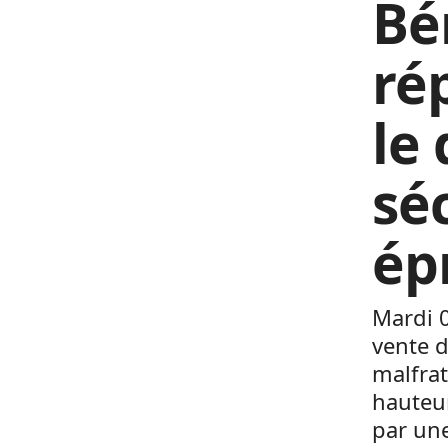
Bé
ré
le 
sé
ép
Mardi 
vente d
malfrat
hauteur
par une