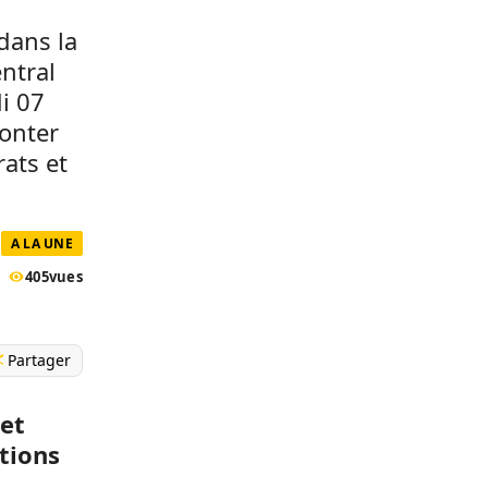
 dans la
ntral
i 07
onter
rats et
A LA UNE
405
vues
Partager
 et
tions