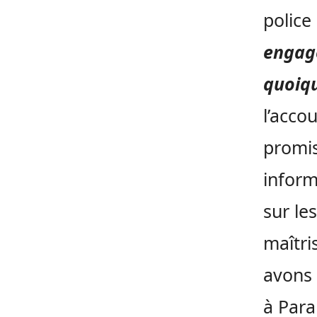
police
engagé
quoiqu
l’acco
promis
inform
sur les
maîtri
avons 
à Para