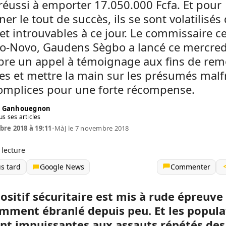
 réussi à emporter 17.050.000 Fcfa. Et pour
er le tout de succès, ils se sont volatilisés
et introuvables à ce jour. Le commissaire ce
to-Novo, Gaudens Sègbo a lancé ce mercred
re un appel à témoignage aux fins de rem
tes et mettre la main sur les présumés malf
complices pour une forte récompense.
é Ganhouegnon
us ses articles
re 2018 à 19:11
•
MàJ le 7 novembre 2018
 lecture
us tard
Google News
Commenter
ositif sécuritaire est mis à rude épreuve
mment ébranlé depuis peu. Et les popula
ent impuissantes aux assauts répétés des