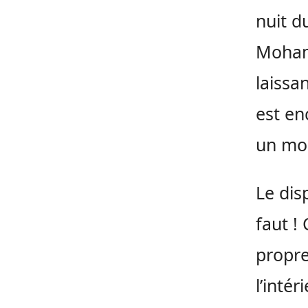
nuit d
Moham
laissa
est en
un moi
Le disp
faut !
propre
l’inté