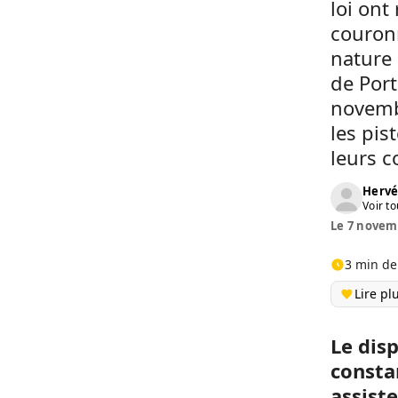
loi ont
couronn
nature 
de Por
novemb
les pis
leurs 
Herv
Voir to
Le 7 novemb
3 min de
Lire pl
Le disp
consta
assist