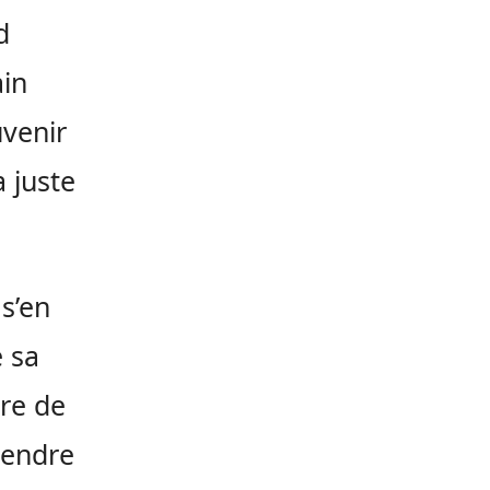
d
in
uvenir
a juste
 s’en
e sa
re de
rendre