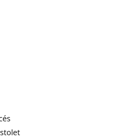
cés
stolet