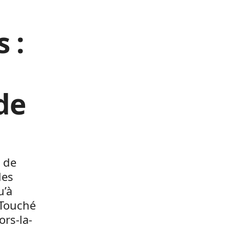
 :
de
 de
des
u’à
 Touché
ors-la-