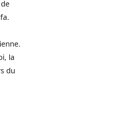
 de
fa.
ienne.
i, la
rs du