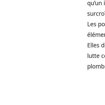
qu’un 
surcro
Les po
élémen
Elles d
lutte 
plomb 