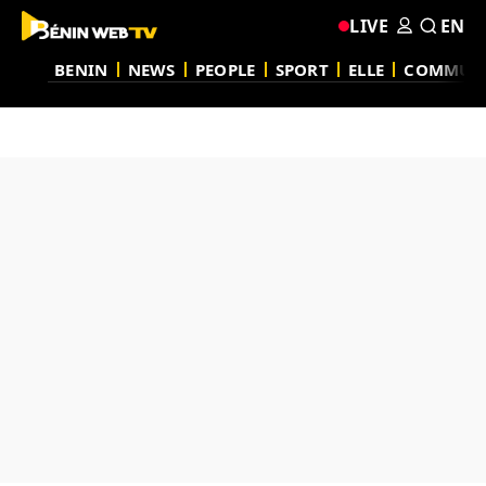
LIVE
EN
BENIN
NEWS
PEOPLE
SPORT
ELLE
COMMUN