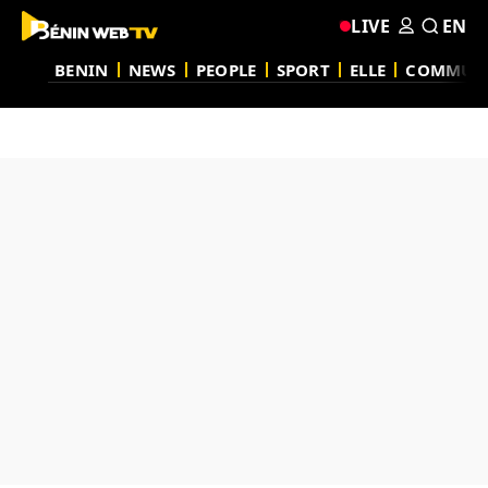
LIVE
EN
BENIN
NEWS
PEOPLE
SPORT
ELLE
COMMUN