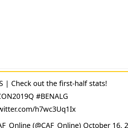
 | Check out the first-half stats!
CON2019Q
#BENALG
twitter.com/h7wc3Uq1Ix
F_Online (@CAF_Online)
October 16, 