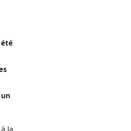
 été
es
 un
à la