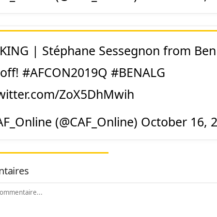
ING | Stéphane Sessegnon from Beni
 off!
#AFCON2019Q
#BENALG
twitter.com/ZoX5DhMwih
F_Online (@CAF_Online)
October 16, 
taires