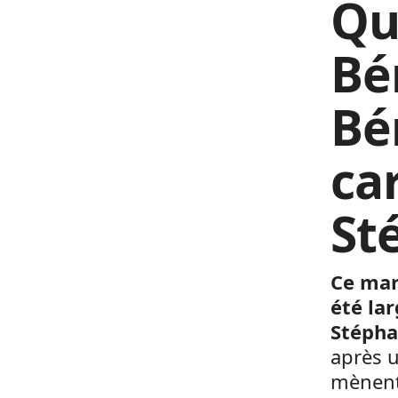
Qu
Bén
Bé
ca
St
Ce mar
été la
Stépha
après u
mènent