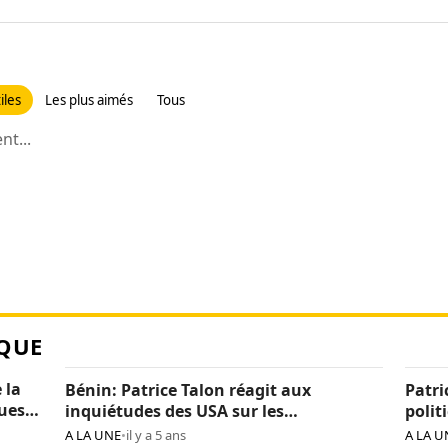
iles
Les plus aimés
Tous
t...
QUE
 la
Bénin: Patrice Talon réagit aux
Patri
ques
inquiétudes des USA sur les
polit
« arrestations d’opposants »
béni
A LA UNE
•
il y a 5 ans
A LA U