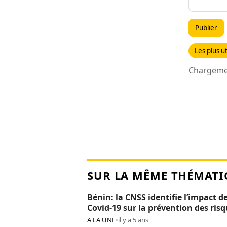
Publier
Les plus ut
Chargemen
SUR LA MÊME THÉMATI
Bénin: la CNSS identifie l’impact de
Covid-19 sur la prévention des ris
professionnels
A LA UNE
•
il y a 5 ans