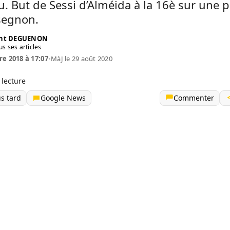
. But de Sessi d’Alméida à la 16è sur une 
segnon.
ent DEGUENON
us ses articles
re 2018 à 17:07
•
MàJ le 29 août 2020
 lecture
us tard
Google News
Commenter