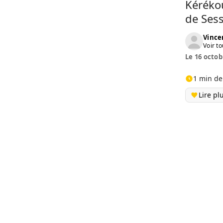
Kérékou
de Ses
Vinc
Voir to
Le 16 octob
1 min de
Lire pl