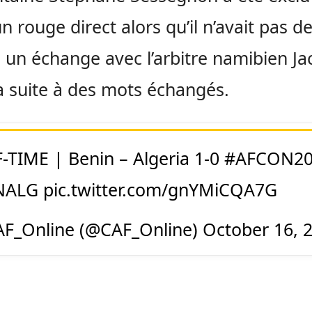
un rouge direct alors qu’il n’avait pas d
à un échange avec l’arbitre namibien J
 suite à des mots échangés.
-TIME | Benin – Algeria 1-0
#AFCON2
NALG
pic.twitter.com/gnYMiCQA7G
F_Online (@CAF_Online)
October 16, 