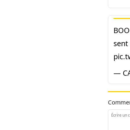
BOOK
sent
pic.
— CA
Commen