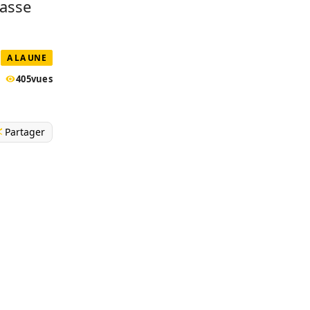
passe
A LA UNE
405
vues
Partager