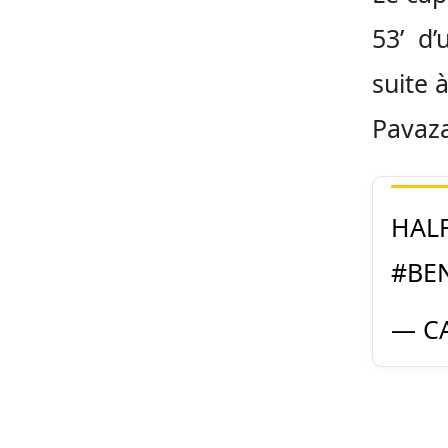
53’ d’
suite 
Pavaza
HALF
#BE
— CA