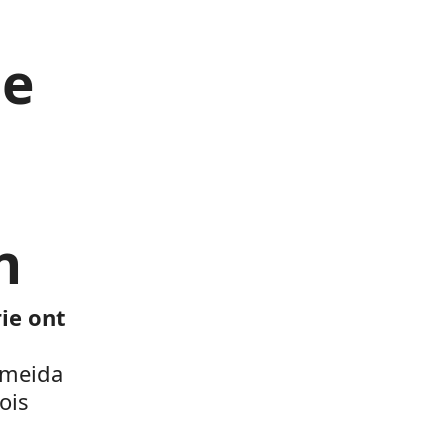
le
n
rie ont
Almeida
ois