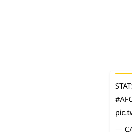
STATS
#AF
pic.
— CA