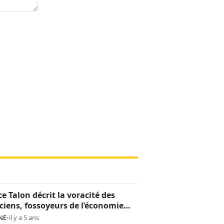
ce Talon décrit la voracité des
iciens, fossoyeurs de l’économie
noise
NE
•
il y a 5 ans