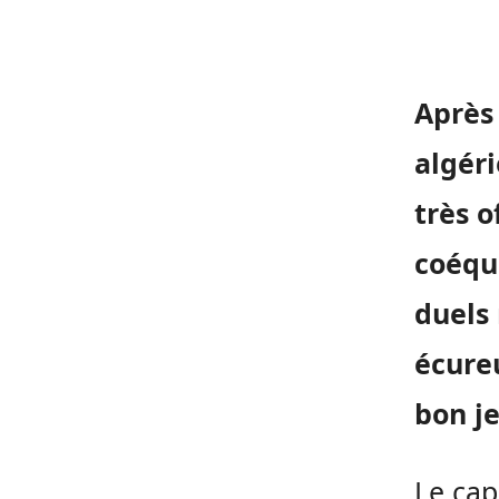
Après 
algéri
très o
coéqu
duels
écureu
bon je
Le cap