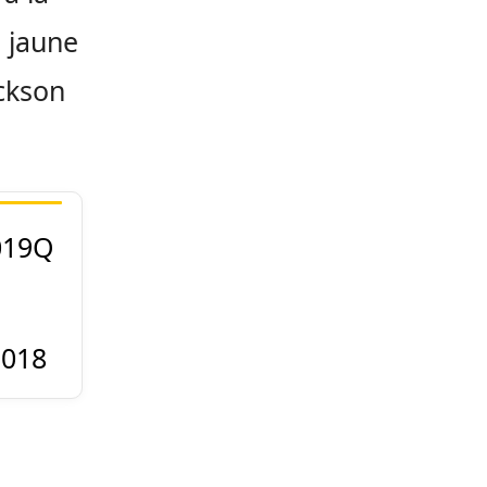
e jaune
ackson
019Q
2018