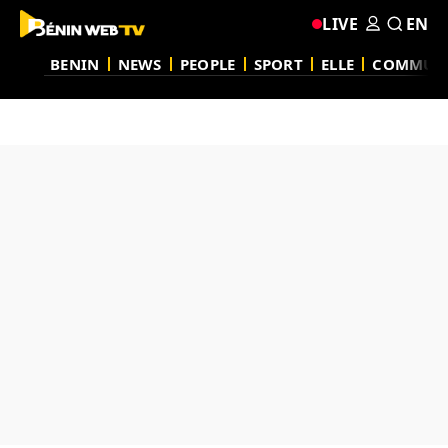
LIVE
EN
BENIN
NEWS
PEOPLE
SPORT
ELLE
COMMUN