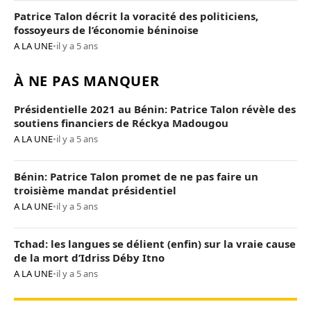
Patrice Talon décrit la voracité des politiciens,
fossoyeurs de l’économie béninoise
A LA UNE
•
il y a 5 ans
À NE PAS MANQUER
Présidentielle 2021 au Bénin: Patrice Talon révèle des
soutiens financiers de Réckya Madougou
A LA UNE
•
il y a 5 ans
Bénin: Patrice Talon promet de ne pas faire un
troisième mandat présidentiel
A LA UNE
•
il y a 5 ans
Tchad: les langues se délient (enfin) sur la vraie cause
de la mort d’Idriss Déby Itno
A LA UNE
•
il y a 5 ans