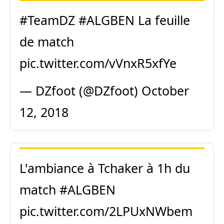
#TeamDZ
#ALGBEN
La feuille
de match
pic.twitter.com/vVnxR5xfYe
— DZfoot (@DZfoot)
October
12, 2018
L'ambiance à Tchaker à 1h du
match
#ALGBEN
pic.twitter.com/2LPUxNWbem