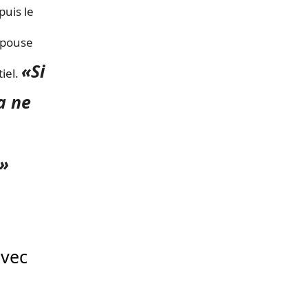
uis le
épouse
«Si
tiel.
a ne
 »
.
avec