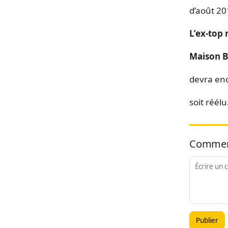
d’août 2
L’ex-top 
Maison B
devra enc
soit réélu
Commen
Publier