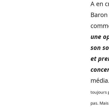
A en c
Baron 
commen
une op
son so
et pre
concer
média
toujours 
pas.
Mais