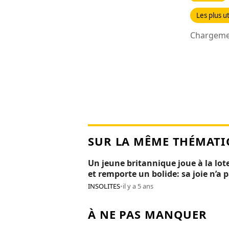
Les plus ut
Chargemen
SUR LA MÊME THÉMATI
Un jeune britannique joue à la lot
et remporte un bolide: sa joie n’a 
duré 24H
INSOLITES
•
il y a 5 ans
À NE PAS MANQUER