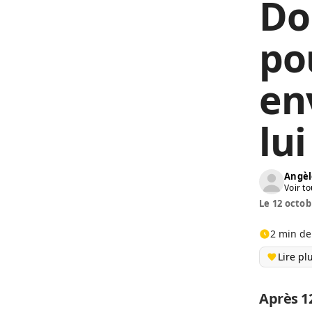
Do
po
en
lui
Angèl
Voir to
Le 12 octob
2 min de
Lire pl
Après 1