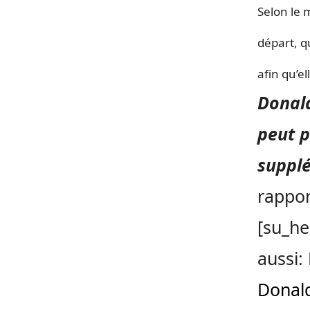
Selon le 
départ, q
afin qu’e
Donald
peut 
supplé
rappor
[su_he
aussi:
Donal