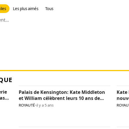
iles
Les plus aimés
Tous
t...
QUE
erie
Palais de Kensington: Kate Middleton
Kate 
pas
et William célèbrent leurs 10 ans de
nouv
mariage (photos)
(phot
ROYAUTÉ
•
il y a 5 ans
ROYAU