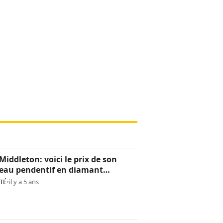
Middleton: voici le prix de son
eau pendentif en diamant
os)
TÉ
•
il y a 5 ans