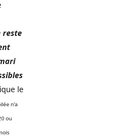
e
 reste
ent
 mari
ssibles
ique le
ilée n’a
20 ou
mois