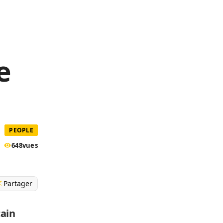
i
e
PEOPLE
648
vues
Partager
cain