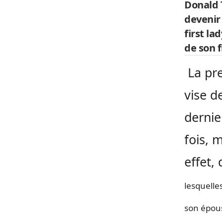
Donald 
devenir
first l
de son fi
La pre
vise d
dernie
fois, 
effet, 
lesquelles
son épou