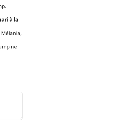
mp.
ari à la
, Mélania,
rump ne