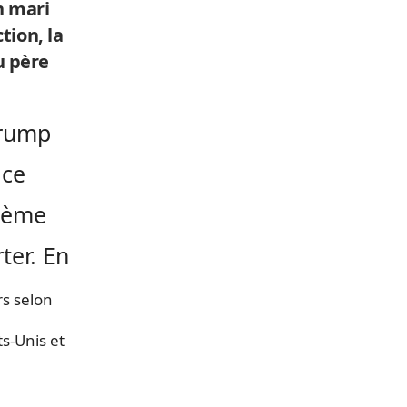
n mari
tion, la
u père
Trump
 ce
xième
ter. En
rs selon
ts-Unis et