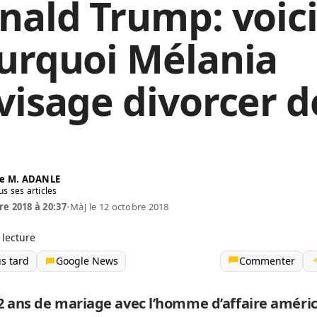
nald Trump: voic
urquoi Mélania
visage divorcer d
e M. ADANLE
us ses articles
re 2018 à 20:37
•
MàJ le 12 octobre 2018
 lecture
us tard
Google News
Commenter
2 ans de mariage avec l’homme d’affaire améri