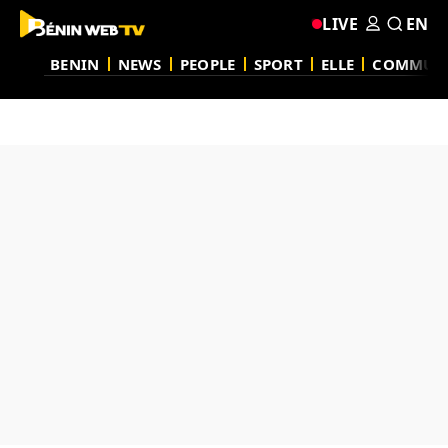
LIVE
EN
BENIN
NEWS
PEOPLE
SPORT
ELLE
COMMUN