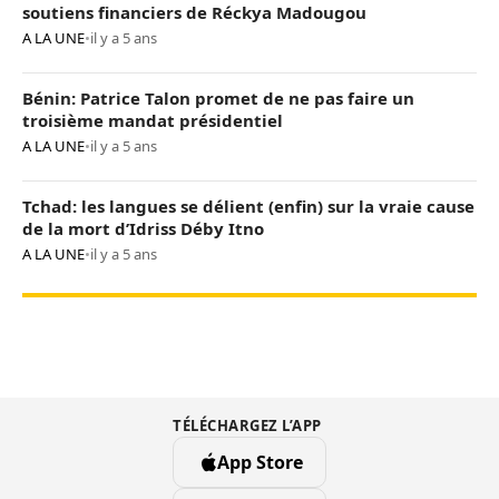
soutiens financiers de Réckya Madougou
A LA UNE
•
il y a 5 ans
Bénin: Patrice Talon promet de ne pas faire un
troisième mandat présidentiel
A LA UNE
•
il y a 5 ans
Tchad: les langues se délient (enfin) sur la vraie cause
de la mort d’Idriss Déby Itno
A LA UNE
•
il y a 5 ans
TÉLÉCHARGEZ L’APP
App Store