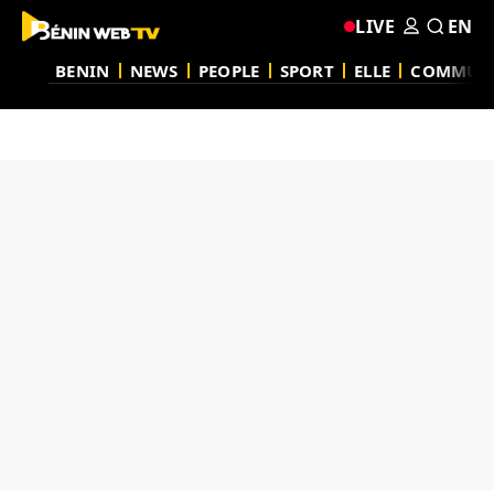
LIVE
EN
BENIN
NEWS
PEOPLE
SPORT
ELLE
COMMUN