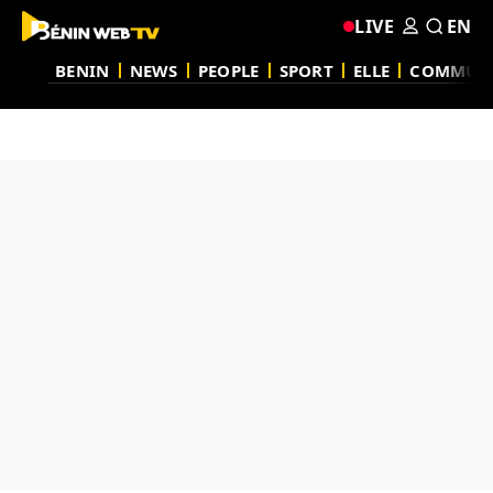
LIVE
EN
BENIN
NEWS
PEOPLE
SPORT
ELLE
COMMUN