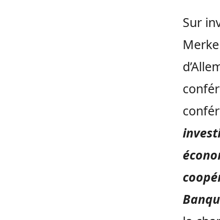
Sur in
Merkel
d’Alle
confér
confér
invest
économ
coopér
Banqu