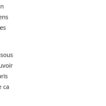
en
ens
res
 sous
uvoir
ris
e ca