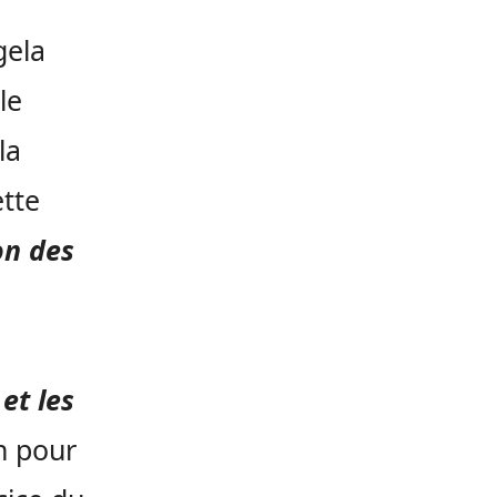
gela
le
la
ette
on des
et les
on pour