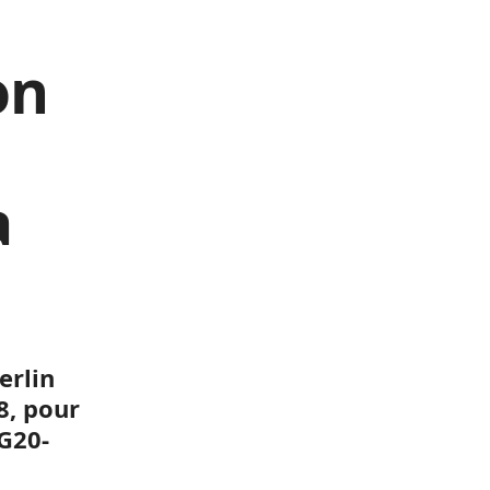
on
a
erlin
8, pour
 G20-