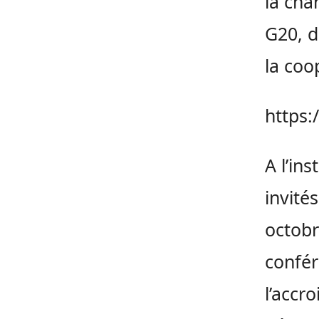
la cha
G20, d
la coop
https:
A l’in
invité
octobr
confér
l’accr