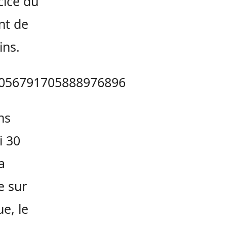
cice du
nt de
ins.
/1056791705888976896
ns
i 30
a
e sur
e, le