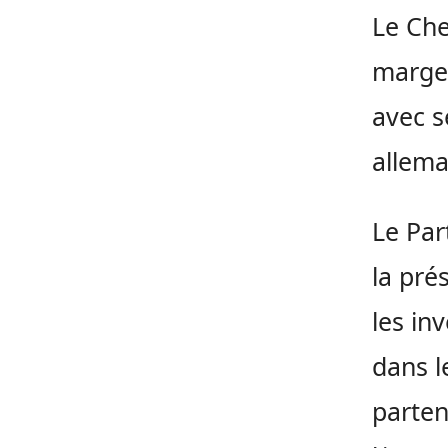
Le Che
marge 
avec s
allema
Le Par
la pré
les in
dans le
partena