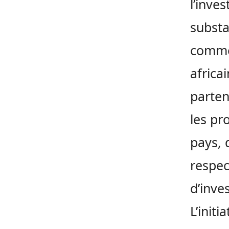
l’inve
substa
commer
africa
parten
les pr
pays, 
respec
d’inve
L’init