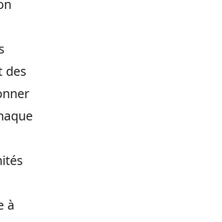
on
s
t des
onner
chaque
nités
e à