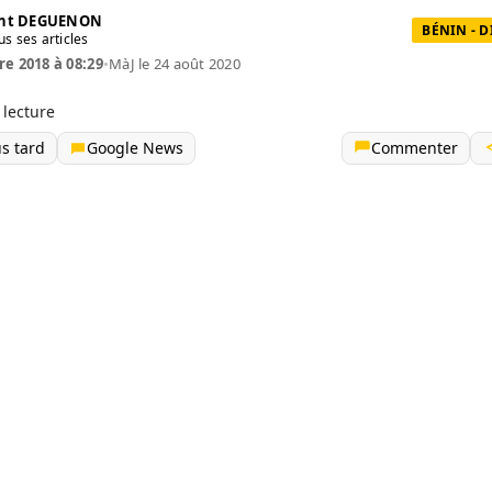
ent DEGUENON
BÉNIN - 
us ses articles
re 2018 à 08:29
•
MàJ le 24 août 2020
 lecture
us tard
Google News
Commenter