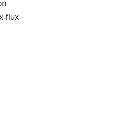
on
x flux