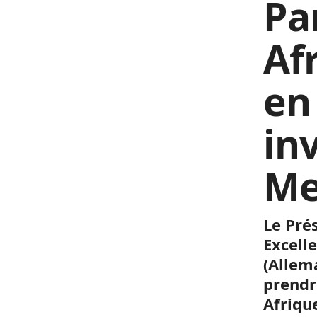
Pa
Af
en
in
Me
Le Pré
Excell
(Allem
prendr
Afriqu