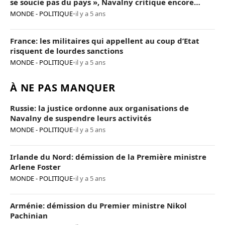
se soucie pas du pays », Navalny critique encore
Poutine
MONDE - POLITIQUE
•
il y a 5 ans
France: les militaires qui appellent au coup d’Etat
risquent de lourdes sanctions
MONDE - POLITIQUE
•
il y a 5 ans
À NE PAS MANQUER
Russie: la justice ordonne aux organisations de
Navalny de suspendre leurs activités
MONDE - POLITIQUE
•
il y a 5 ans
Irlande du Nord: démission de la Première ministre
Arlene Foster
MONDE - POLITIQUE
•
il y a 5 ans
Arménie: démission du Premier ministre Nikol
Pachinian