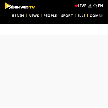
LIVE
EN
BENIN
NEWS
PEOPLE
SPORT
ELLE
COMMUN