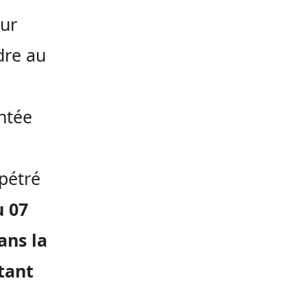
eur
ndre au
entée
rpétré
u 07
ans la
ntant