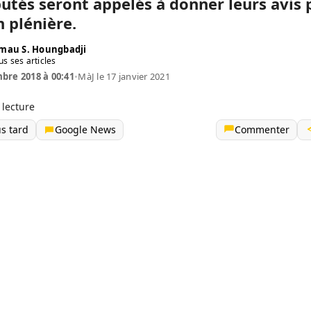
putés seront appelés à donner leurs avis 
n plénière.
mau S. Houngbadji
us ses articles
bre 2018 à 00:41
•
MàJ le 17 janvier 2021
 lecture
us tard
Google News
Commenter