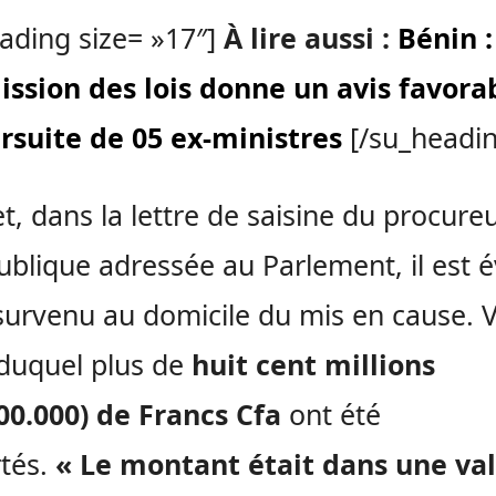
ading size= »17″]
À lire aussi :
Bénin :
ssion des lois donne un avis favora
rsuite de 05 ex-ministres
[/su_headi
et, dans la lettre de saisine du procure
ublique adressée au Parlement, il est 
 survenu au domicile du mis en cause. 
duquel plus de
huit cent millions
00.000) de Francs Cfa
ont été
tés.
« Le montant était dans une val