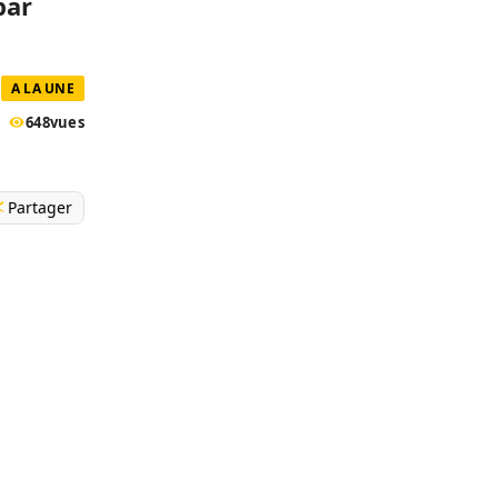
par
A LA UNE
648
vues
Partager