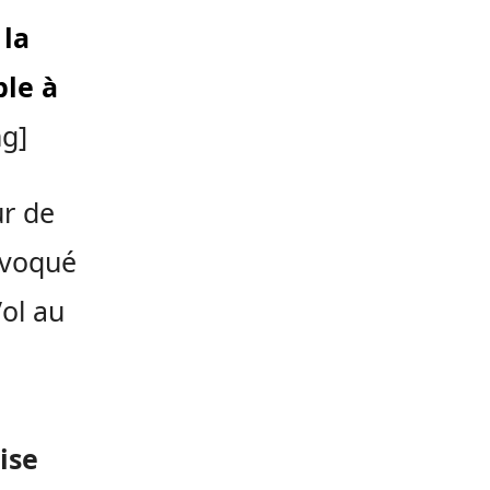
 la
ble à
ng]
ur de
évoqué
Vol au
ise