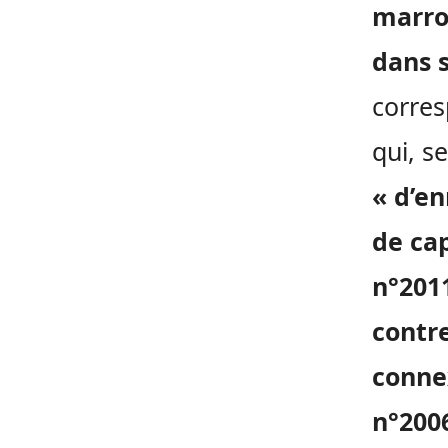
marro
dans 
corres
qui, s
« d’en
de cap
n°2011
contre
conne
n°2006