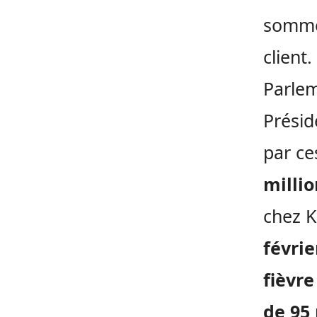
somme 
client
Parlem
Présid
par ce
millio
chez 
févrie
fièvre
de 95 