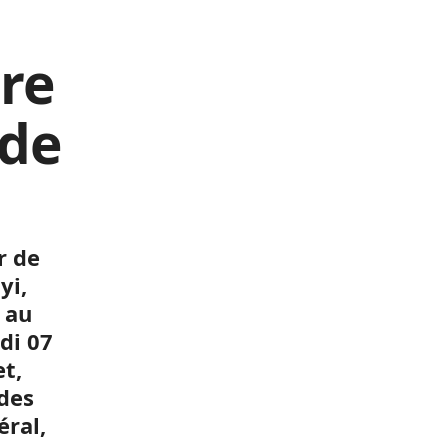
ère
 de
r de
yi,
 au
di 07
t,
 des
éral,