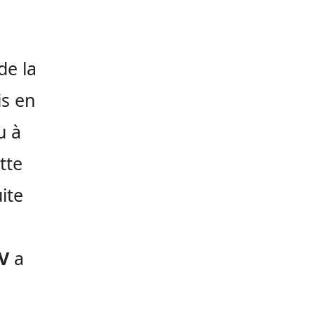
de la
is en
u à
tte
ite
V
a