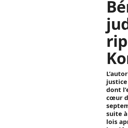
Bé
jud
ri
Ko
L’auto
justice
dont l
cœur d
septem
suite 
lois a