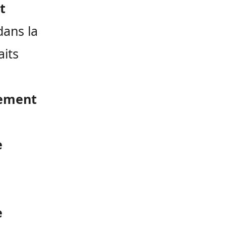
t
dans la
aits
sement
e
e