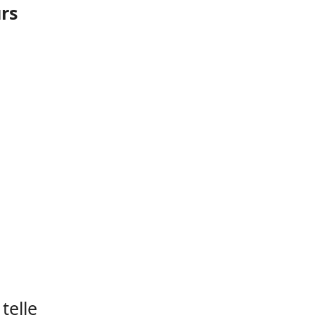
rs
telle