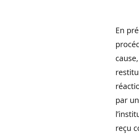
En pré
procéd
cause,
restitu
réacti
par un
l’inst
reçu c