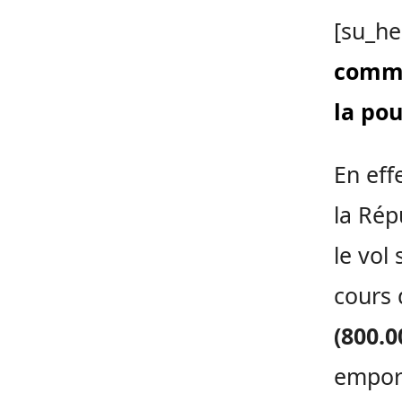
[su_he
commi
la pou
En eff
la Rép
le vol
cours 
(800.0
empor