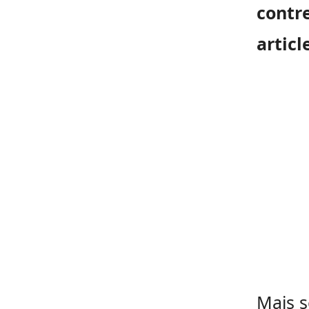
contr
articl
Mais s