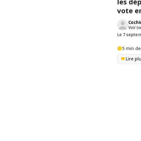
les dé
vote e
Cochi
Voir to
Le 7 septem
5 min de
Lire pl