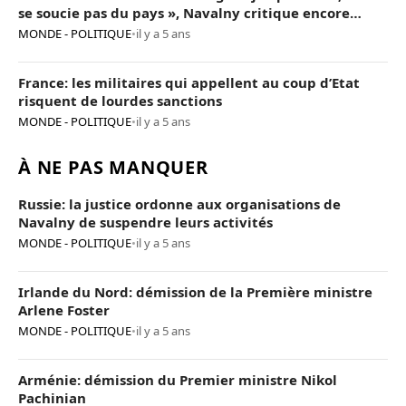
se soucie pas du pays », Navalny critique encore
Poutine
MONDE - POLITIQUE
•
il y a 5 ans
France: les militaires qui appellent au coup d’Etat
risquent de lourdes sanctions
MONDE - POLITIQUE
•
il y a 5 ans
À NE PAS MANQUER
Russie: la justice ordonne aux organisations de
Navalny de suspendre leurs activités
MONDE - POLITIQUE
•
il y a 5 ans
Irlande du Nord: démission de la Première ministre
Arlene Foster
MONDE - POLITIQUE
•
il y a 5 ans
Arménie: démission du Premier ministre Nikol
Pachinian