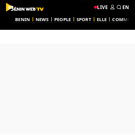
LIVE
EN
BENIN
NEWS
PEOPLE
SPORT
ELLE
COMMUN