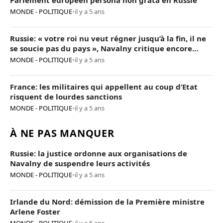
Parlement européen persona non grata en Russie
MONDE - POLITIQUE
•
il y a 5 ans
Russie: « votre roi nu veut régner jusqu’à la fin, il ne
se soucie pas du pays », Navalny critique encore
Poutine
MONDE - POLITIQUE
•
il y a 5 ans
France: les militaires qui appellent au coup d’Etat
risquent de lourdes sanctions
MONDE - POLITIQUE
•
il y a 5 ans
À NE PAS MANQUER
Russie: la justice ordonne aux organisations de
Navalny de suspendre leurs activités
MONDE - POLITIQUE
•
il y a 5 ans
Irlande du Nord: démission de la Première ministre
Arlene Foster