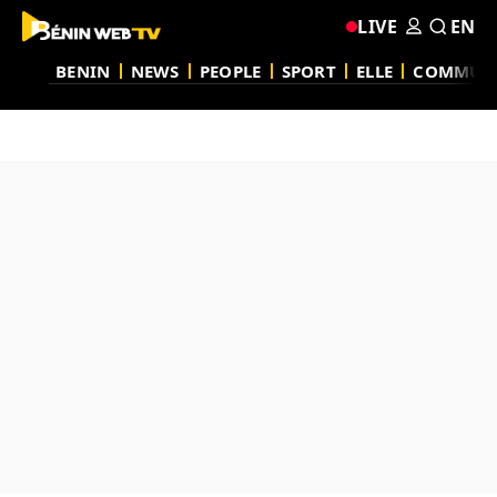
LIVE
EN
BENIN
NEWS
PEOPLE
SPORT
ELLE
COMMUN