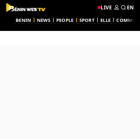
LIVE
EN
BENIN
NEWS
PEOPLE
SPORT
ELLE
COMMUN