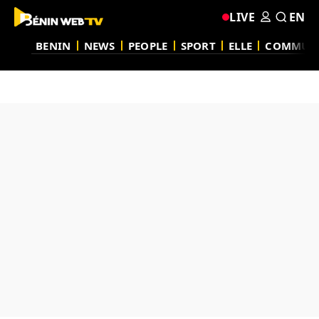
LIVE
EN
BENIN
NEWS
PEOPLE
SPORT
ELLE
COMMUN