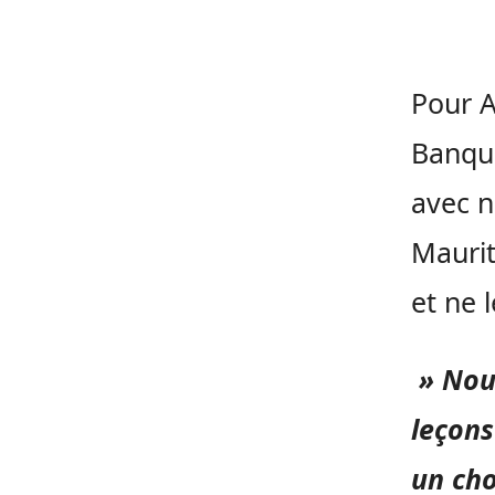
Pour A
Banque
avec n
Maurit
et ne 
» Nous
leçons
un cho