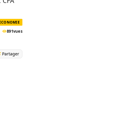
c CFA
 ECONOMIE
891
vues
Partager