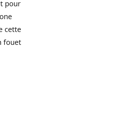
nt pour
zone
e cette
n fouet