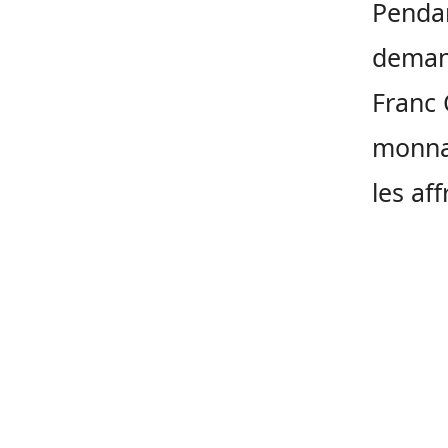
Pendan
demand
Franc 
monnai
les af