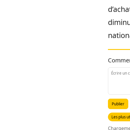
d’acha
diminu
nation
Commen
Publier
Les plus ut
Chargemen