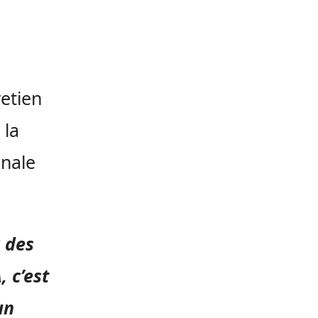
etien
 la
onale
 des
, c’est
un