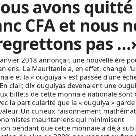
ous avons quitté 
anc CFA et nous n
 regrettons pas …
janvier 2018 annonçait une nouvelle ère po
niens. La Mauritanie a, en effet, changé l’u
aie et la « ouguiya » est passée d’une éche
 En clair, dix ouguiyas devenaient une ougu
x billets de cette monnaie nationale sont
ec la particularité que la « ouguiya » garde 
aleur. Un curieux raisonnement mathémat
onomistes mauritaniens qui minimisent
tion pendant que cette monnaie a déjà sub