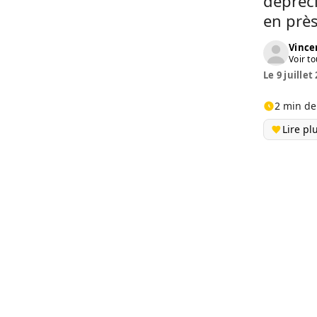
dépréci
en près
Vinc
Voir to
Le 9 juillet
2 min de
Lire pl