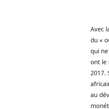
Avec l
du « o
qui ne
ont le
2017. 
africa
au dév
monéta