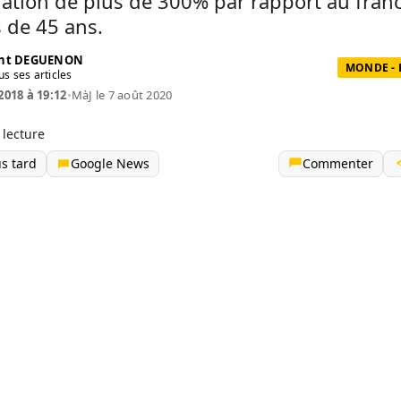
ation de plus de 300% par rapport au fran
 de 45 ans.
ent DEGUENON
MONDE -
us ses articles
 2018 à 19:12
•
MàJ le 7 août 2020
 lecture
us tard
Google News
Commenter