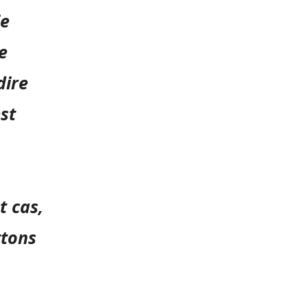
ie
e
dire
st
t cas,
ttons