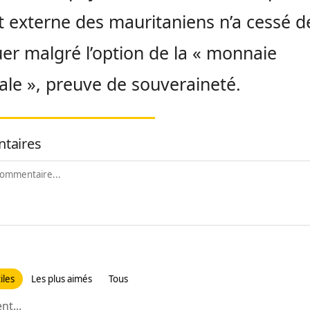
t externe des mauritaniens n’a cessé d
er malgré l’option de la « monnaie
ale », preuve de souveraineté.
taires
iles
Les plus aimés
Tous
t...