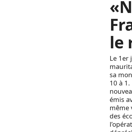
«N
Fr
le
Le 1er 
maurita
sa monn
10 à 1.
nouveau
émis av
même v
des éc
l’opéra