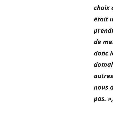
choix 
était 
prendr
de men
donc l
domain
autres
nous a
pas. »