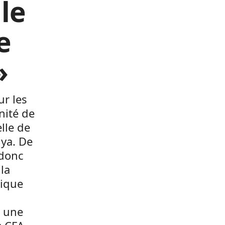
le
e
»
ur les
nité de
lle de
iya. De
 donc
la
ique
i une