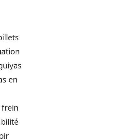
illets
uation
guiyas
as en
 frein
ilité
oir