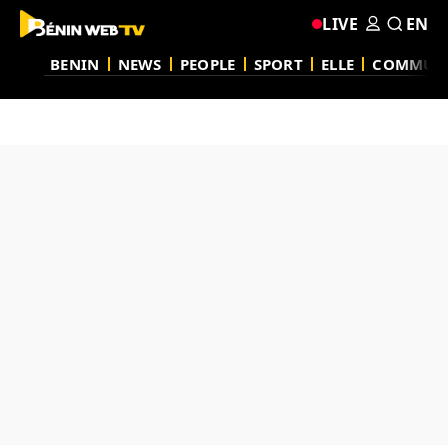
LIVE
EN
BENIN
NEWS
PEOPLE
SPORT
ELLE
COMMUN