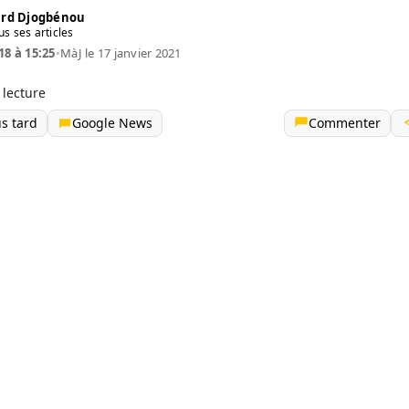
rd Djogbénou
us ses articles
18 à 15:25
•
MàJ le 17 janvier 2021
 lecture
us tard
Google News
Commenter