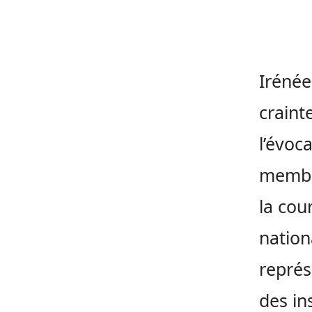
Irénée
craint
l’évo
membr
la cou
nation
représ
des in