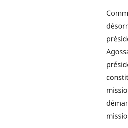
Comme 
désorm
présid
Agossa
présid
consti
missio
démarc
missio