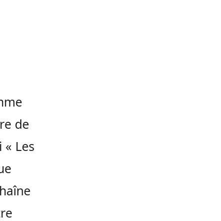
omme
re de
i « Les
que
chaîne
tre