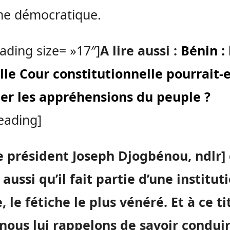
me démocratique.
ading size= »17″]
A lire aussi :
Bénin : 
le Cour constitutionnelle pourrait-e
mer les appréhensions du peuple ?
eading]
le président Joseph Djogbénou, ndlr] 
 aussi qu’il fait partie d’une institut
, l
e fétiche le plus vénéré. Et à ce ti
nous lui rappelons de savoir condui