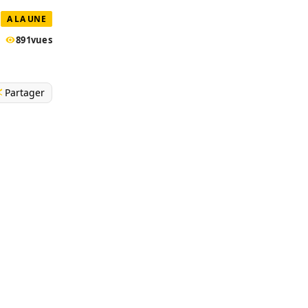
A LA UNE
891
vues
Partager