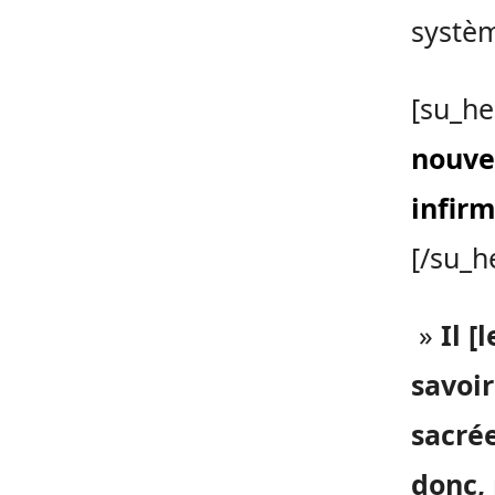
systè
[su_he
nouvel
infir
[/su_h
»
Il [
savoir
sacrée
donc, 