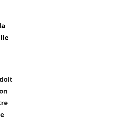
la
lle
doit
ion
tre
re