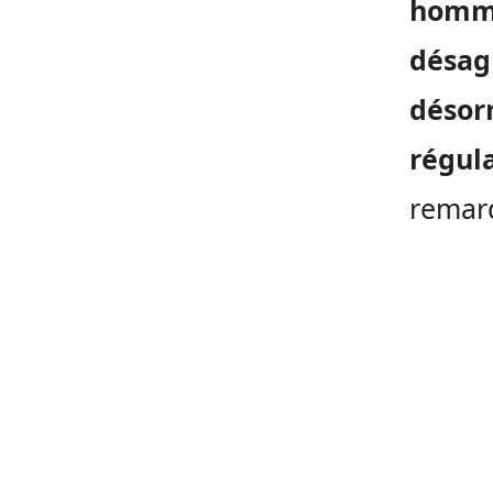
homme
désagr
désorm
régul
remar