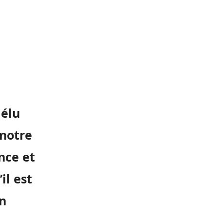
 élu
 notre
nce et
il est
un