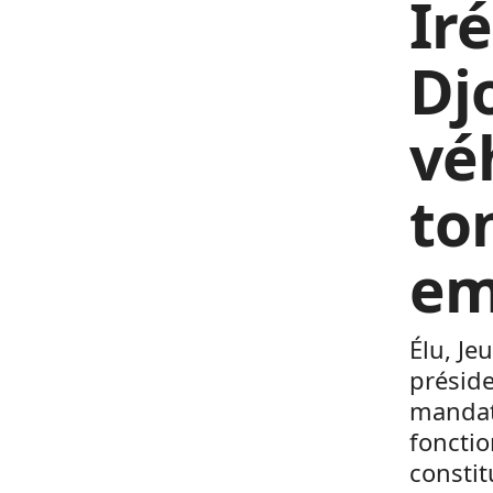
Ir
Dj
vé
to
em
Élu, Je
préside
mandatu
fonctio
constit