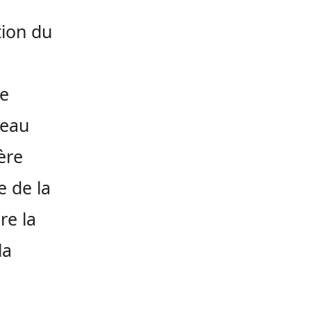
tion du
ée
veau
ère
e de la
re la
la