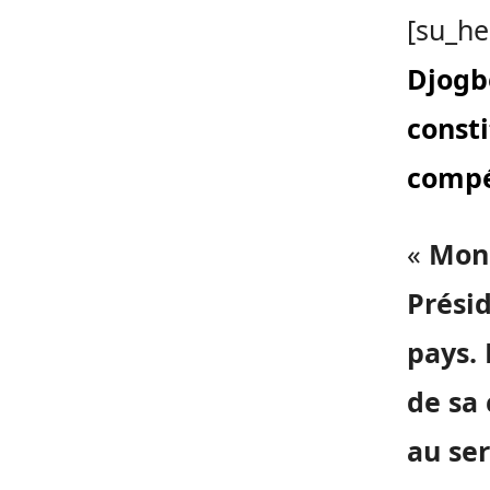
[su_he
Djogbé
const
compé
«
Mons
Présid
pays.
de sa 
au ser