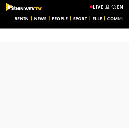
LIVE
EN
BENIN
NEWS
PEOPLE
SPORT
ELLE
COMMUN