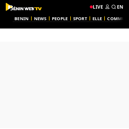
LIVE
EN
BENIN
NEWS
PEOPLE
SPORT
ELLE
COMMUN