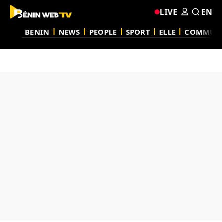
LIVE
EN
BENIN
NEWS
PEOPLE
SPORT
ELLE
COMMUN