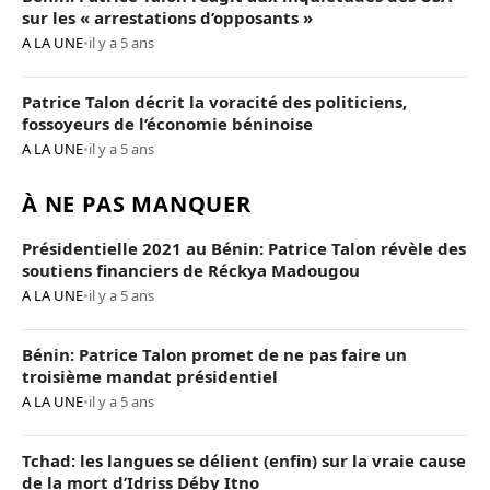
sur les « arrestations d’opposants »
A LA UNE
•
il y a 5 ans
Patrice Talon décrit la voracité des politiciens,
fossoyeurs de l’économie béninoise
A LA UNE
•
il y a 5 ans
À NE PAS MANQUER
Présidentielle 2021 au Bénin: Patrice Talon révèle des
soutiens financiers de Réckya Madougou
A LA UNE
•
il y a 5 ans
Bénin: Patrice Talon promet de ne pas faire un
troisième mandat présidentiel
A LA UNE
•
il y a 5 ans
Tchad: les langues se délient (enfin) sur la vraie cause
de la mort d’Idriss Déby Itno