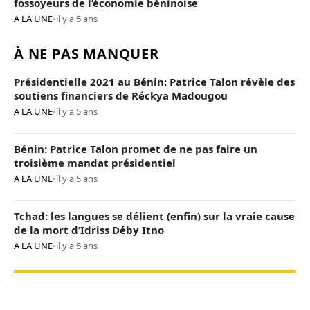
fossoyeurs de l’économie béninoise
A LA UNE
•
il y a 5 ans
À NE PAS MANQUER
Présidentielle 2021 au Bénin: Patrice Talon révèle des
soutiens financiers de Réckya Madougou
A LA UNE
•
il y a 5 ans
Bénin: Patrice Talon promet de ne pas faire un
troisième mandat présidentiel
A LA UNE
•
il y a 5 ans
Tchad: les langues se délient (enfin) sur la vraie cause
de la mort d’Idriss Déby Itno
A LA UNE
•
il y a 5 ans