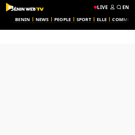
LIVE
EN
BENIN
NEWS
PEOPLE
SPORT
ELLE
COMMUN