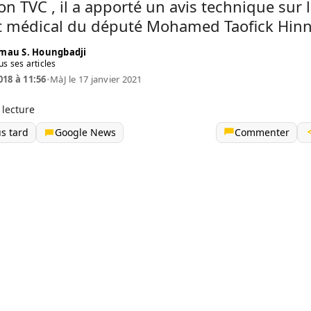
ion TVC , il a apporté un avis technique sur 
t médical du député Mohamed Taofick Hin
mau S. Houngbadji
us ses articles
018 à 11:56
•
MàJ le 17 janvier 2021
 lecture
us tard
Google News
Commenter