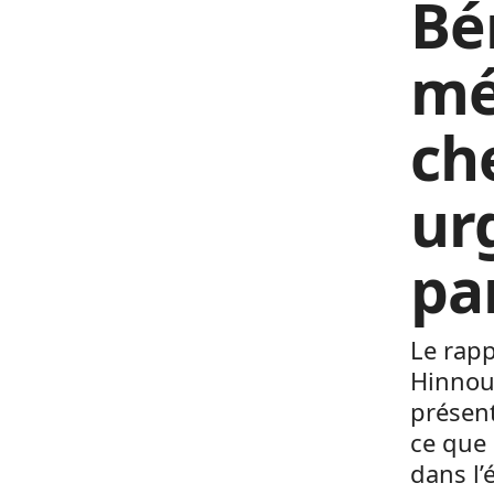
Bé
méd
ch
ur
pa
Le rap
Hinnou
présent
ce que
dans l’