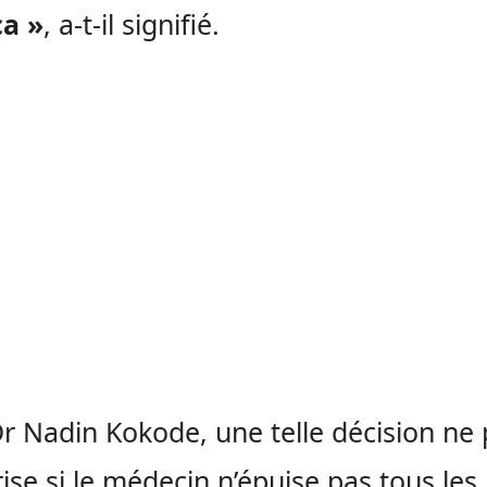
ça »
, a-t-il signifié.
r Nadin Kokode, une telle décision ne
rise si le médecin n’épuise pas tous les