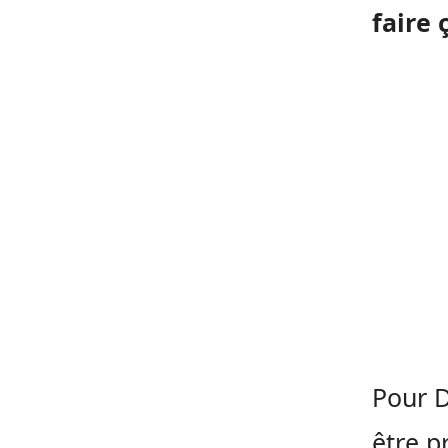
faire 
Pour D
être p