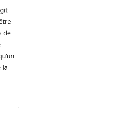
git
être
s de
e
qu’un
 la