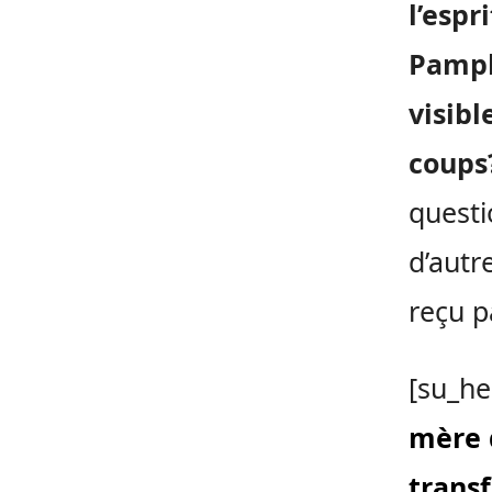
l’espr
Pamphi
visibl
coups
questi
d’autr
reçu p
[su_he
mère 
transf