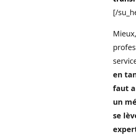
[/su_h
Mieux,
profes
servic
en tan
faut a
un méd
se lèv
expert