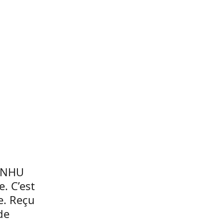
 CNHU
e. C’est
e. Reçu
de