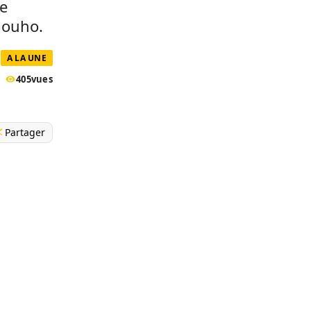
le
nouho.
A LA UNE
405
vues
Partager