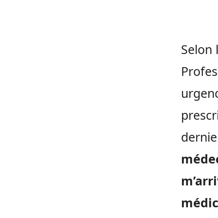
Selon 
Profes
urgenc
prescr
dernie
médec
m’arr
médic