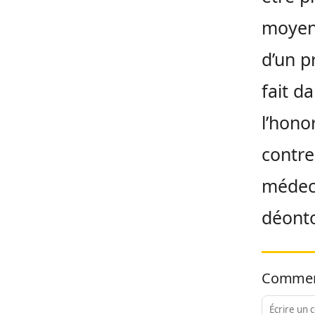
moyens
d’un p
fait d
l’hono
contre
médeci
déonto
Commen