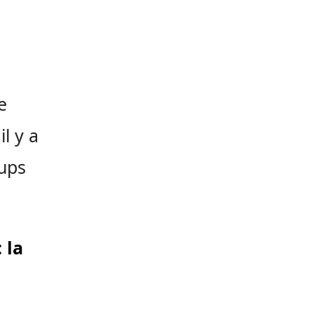
e
l y a
oups
 la