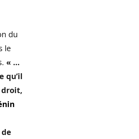
on du
s le
s.
« …
 qu’il
 droit,
énin
t de