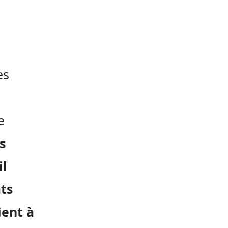
es
e
s
il
ts
ient à