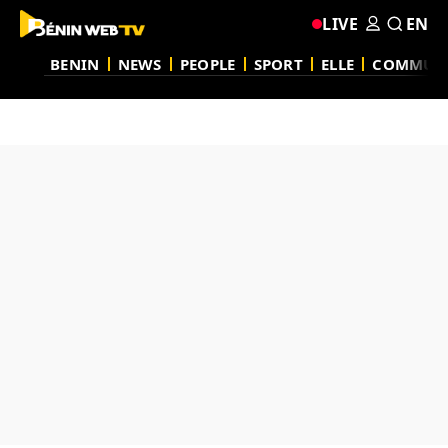
LIVE
EN
BENIN
NEWS
PEOPLE
SPORT
ELLE
COMMUN