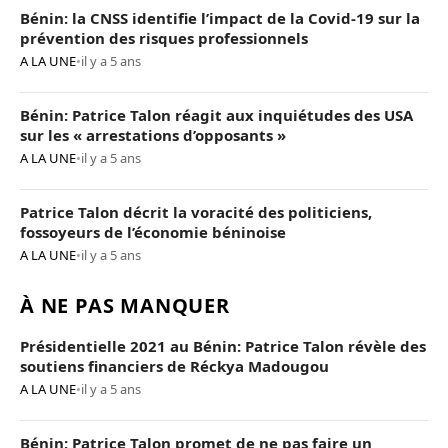
Bénin: la CNSS identifie l’impact de la Covid-19 sur la
prévention des risques professionnels
A LA UNE
•
il y a 5 ans
Bénin: Patrice Talon réagit aux inquiétudes des USA
sur les « arrestations d’opposants »
A LA UNE
•
il y a 5 ans
Patrice Talon décrit la voracité des politiciens,
fossoyeurs de l’économie béninoise
A LA UNE
•
il y a 5 ans
À NE PAS MANQUER
Présidentielle 2021 au Bénin: Patrice Talon révèle des
soutiens financiers de Réckya Madougou
A LA UNE
•
il y a 5 ans
Bénin: Patrice Talon promet de ne pas faire un