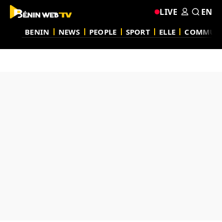
LIVE
EN
BENIN
NEWS
PEOPLE
SPORT
ELLE
COMMUN