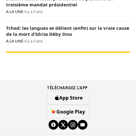
troisième mandat présidentiel
A LA UNE
•
il y a 5 ans
Tchad: les langues se délient (enfin) sur la vraie cause
de la mort d’Idriss Déby Itno
A LA UNE
•
il y a 5 ans
TÉLÉCHARGEZ L’APP
App Store
Google Play