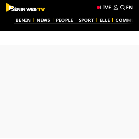
LIVE
EN
BENIN
NEWS
PEOPLE
SPORT
ELLE
COMMUN