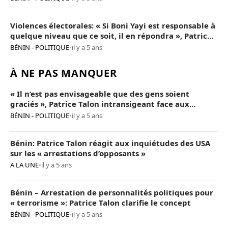
Violences électorales: « Si Boni Yayi est responsable à
quelque niveau que ce soit, il en répondra », Patrice
Talon
BÉNIN - POLITIQUE
•
il y a 5 ans
À NE PAS MANQUER
« Il n’est pas envisageable que des gens soient
graciés », Patrice Talon intransigeant face aux
« opposants terroristes »
BÉNIN - POLITIQUE
•
il y a 5 ans
Bénin: Patrice Talon réagit aux inquiétudes des USA
sur les « arrestations d’opposants »
A LA UNE
•
il y a 5 ans
Bénin – Arrestation de personnalités politiques pour
« terrorisme »: Patrice Talon clarifie le concept
BÉNIN - POLITIQUE
•
il y a 5 ans