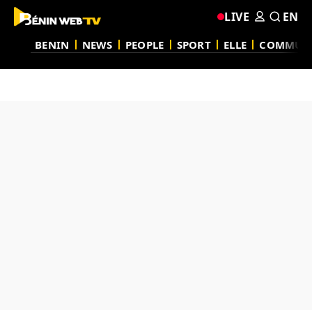
LIVE
EN
BENIN
NEWS
PEOPLE
SPORT
ELLE
COMMUN