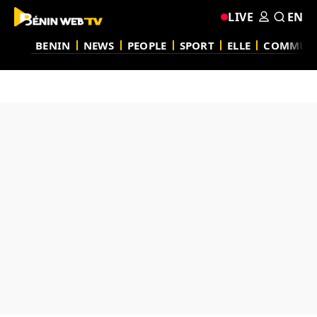
LIVE
EN
BENIN
NEWS
PEOPLE
SPORT
ELLE
COMMUN