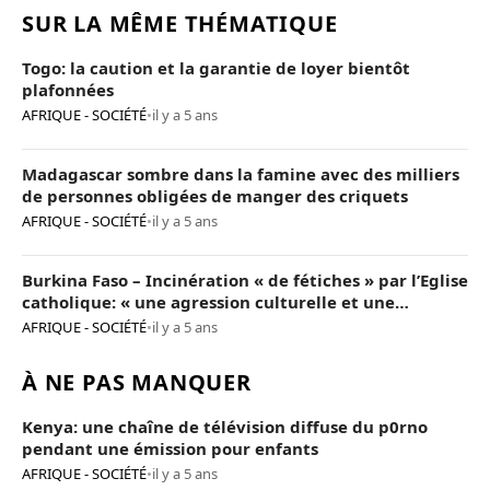
SUR LA MÊME THÉMATIQUE
Togo: la caution et la garantie de loyer bientôt
plafonnées
AFRIQUE - SOCIÉTÉ
•
il y a 5 ans
Madagascar sombre dans la famine avec des milliers
de personnes obligées de manger des criquets
AFRIQUE - SOCIÉTÉ
•
il y a 5 ans
Burkina Faso – Incinération « de fétiches » par l’Eglise
catholique: « une agression culturelle et une
provocation de trop »
AFRIQUE - SOCIÉTÉ
•
il y a 5 ans
À NE PAS MANQUER
Kenya: une chaîne de télévision diffuse du p0rno
pendant une émission pour enfants
AFRIQUE - SOCIÉTÉ
•
il y a 5 ans