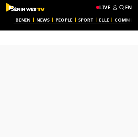
LIVE
EN
BENIN
NEWS
PEOPLE
SPORT
ELLE
COMMUN