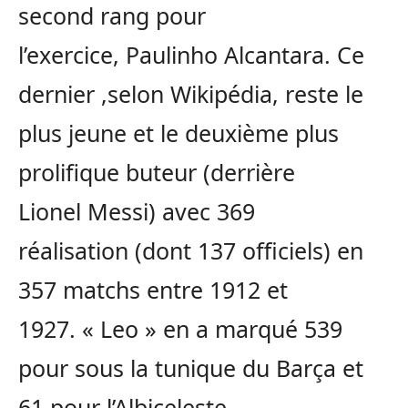
second rang pour
l’exercice,
Paulinho
Alcantara
.
Ce
dernier ,selon Wikipédia, reste le
plus jeune et le deuxième plus
prolifique buteur
(derrière
Lionel
Messi
)
avec 369
réalisation
(dont 137 officiels)
en
357 matchs entre 1912 et
1927.
«
Leo
» en a marqué 539
pour sous la tunique du
Barça
et
61 pour l’
Albiceleste
.