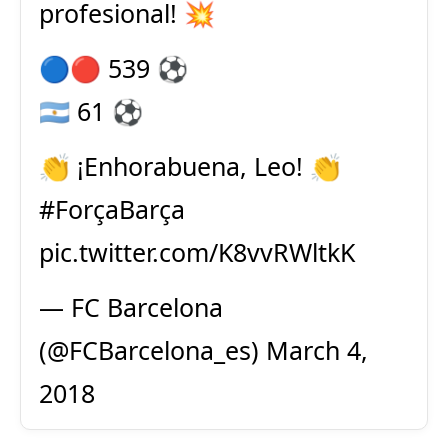
profesional! 💥
🔵🔴 539 ⚽
🇦🇷 61 ⚽
👏 ¡Enhorabuena, Leo! 👏
#ForçaBarça
pic.twitter.com/K8vvRWltkK
— FC Barcelona
(@FCBarcelona_es)
March 4,
2018