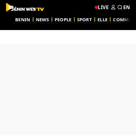
LIVE
EN
BENIN
NEWS
PEOPLE
SPORT
ELLE
COMMUN