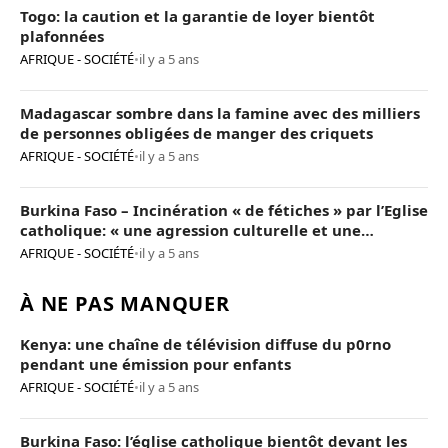
Togo: la caution et la garantie de loyer bientôt
plafonnées
AFRIQUE - SOCIÉTÉ
•
il y a 5 ans
Madagascar sombre dans la famine avec des milliers
de personnes obligées de manger des criquets
AFRIQUE - SOCIÉTÉ
•
il y a 5 ans
Burkina Faso – Incinération « de fétiches » par l’Eglise
catholique: « une agression culturelle et une
provocation de trop »
AFRIQUE - SOCIÉTÉ
•
il y a 5 ans
À NE PAS MANQUER
Kenya: une chaîne de télévision diffuse du p0rno
pendant une émission pour enfants
AFRIQUE - SOCIÉTÉ
•
il y a 5 ans
Burkina Faso: l’église catholique bientôt devant les