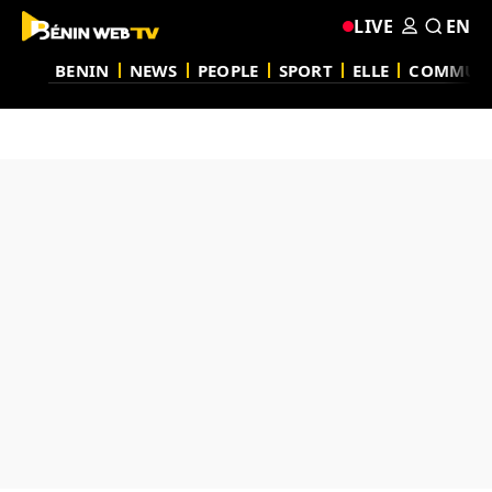
LIVE
EN
BENIN
NEWS
PEOPLE
SPORT
ELLE
COMMUN