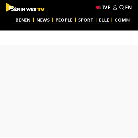
LIVE
EN
BENIN
NEWS
PEOPLE
SPORT
ELLE
COMMUN