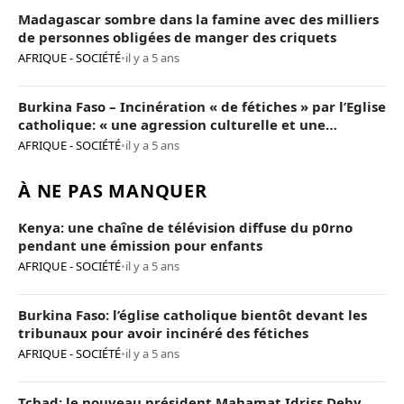
Madagascar sombre dans la famine avec des milliers
de personnes obligées de manger des criquets
AFRIQUE - SOCIÉTÉ
•
il y a 5 ans
Burkina Faso – Incinération « de fétiches » par l’Eglise
catholique: « une agression culturelle et une
provocation de trop »
AFRIQUE - SOCIÉTÉ
•
il y a 5 ans
À NE PAS MANQUER
Kenya: une chaîne de télévision diffuse du p0rno
pendant une émission pour enfants
AFRIQUE - SOCIÉTÉ
•
il y a 5 ans
Burkina Faso: l’église catholique bientôt devant les
tribunaux pour avoir incinéré des fétiches
AFRIQUE - SOCIÉTÉ
•
il y a 5 ans
Tchad: le nouveau président Mahamat Idriss Deby