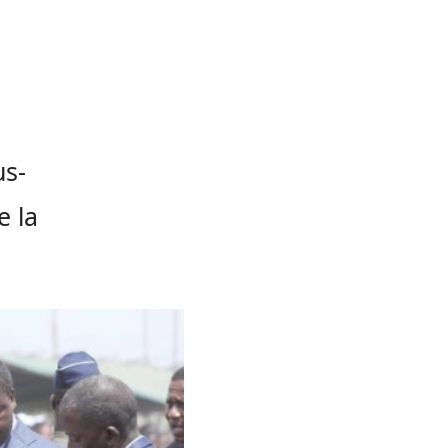
us-
 la