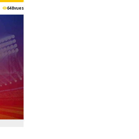
648
vues