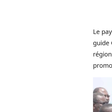
Le pay
guide
régio
promot