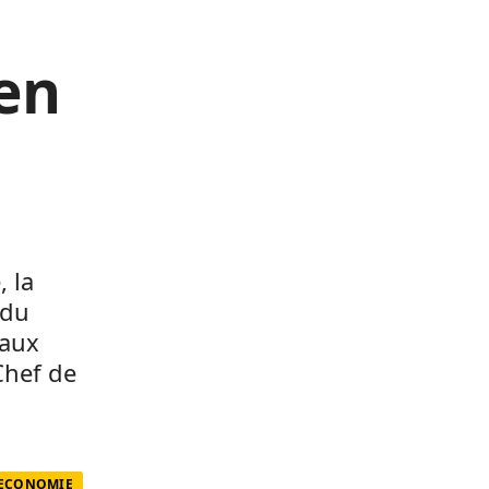
en
, la
 du
eaux
Chef de
 ECONOMIE