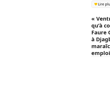
Lire pl
« Ventr
qu’à c
Faure
à
Djagb
maraîc
emploi