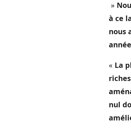
»
Nou
à ce 
nous a
année
«
La p
riches
aména
nul d
améli