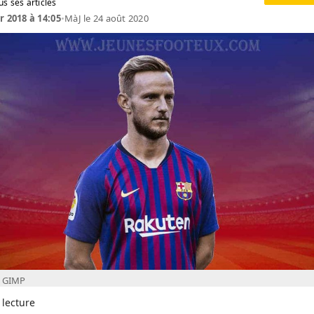
us ses articles
r 2018 à 14:05
•
MàJ le 24 août 2020
h GIMP
 lecture