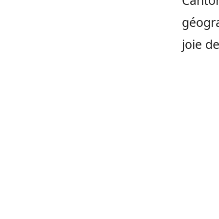
géogra
joie d