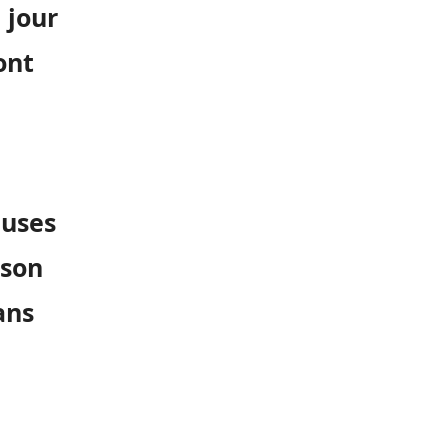
 jour
ont
uses
son
ans