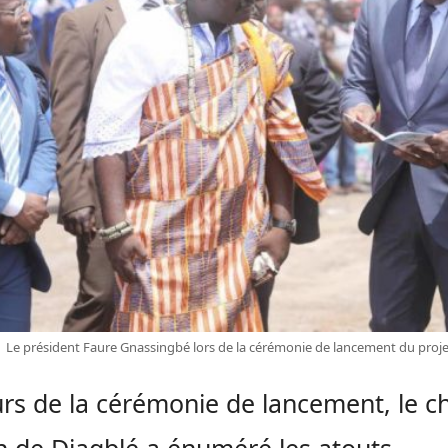
Le président Faure Gnassingbé lors de la cérémonie de lancement du projet
rs de la cérémonie de lancement, le c
n de
Djagblé
a énuméré les atouts