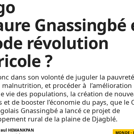
go
Faure Gnassingbé 
de révolution
ricole ?
onc dans son volonté de juguler la pauvreté
a malnutrition, et procéder à l’amélioration
e vie des populations, la création de nouv
 et de booster l’économie du pays, que le 
togolais
Gnassingbé
a lancé ce projet de
ppement rural de la plaine de
Djagblé
.
 Paul HEMANKPAN
MONDE -