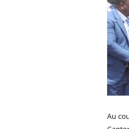
Au cou
Canto