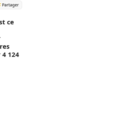
Partager
st ce
r
ures
 4 124