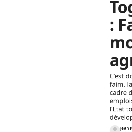
To
: 
mo
ag
C’est d
faim, l
cadre d
emplois
l’Etat 
dévelo
Jean