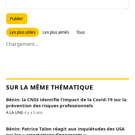
Publier
Les plus utiles
Les plus aimés
Tous
Chargement...
SUR LA MÊME THÉMATIQUE
Bénin: la CNSS identifie l’impact de la Covid-19 sur la
prévention des risques professionnels
A LA UNE
•
il y a 5 ans
Bénin: Patrice Talon réagit aux inquiétudes des USA
sur les « arrestations d’opposants »