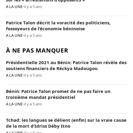
A LA UNE
•
il y a 5 ans
Patrice Talon décrit la voracité des politiciens,
fossoyeurs de l’économie béninoise
A LA UNE
•
il y a 5 ans
À NE PAS MANQUER
Présidentielle 2021 au Bénin: Patrice Talon révèle des
soutiens financiers de Réckya Madougou
A LA UNE
•
il y a 5 ans
Bénin: Patrice Talon promet de ne pas faire un
troisième mandat présidentiel
A LA UNE
•
il y a 5 ans
Tchad: les langues se délient (enfin) sur la vraie cause
de la mort d’Idriss Déby Itno
A LA UNE
•
il y a 5 ans