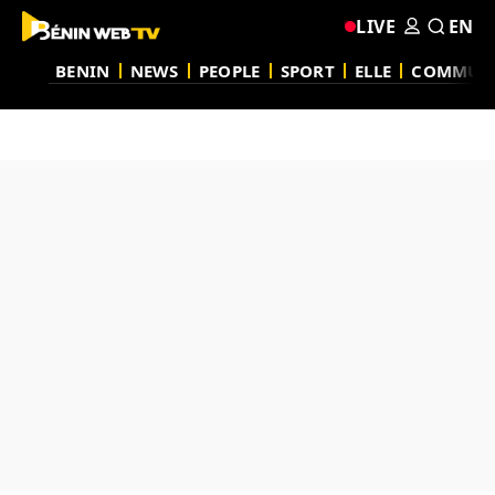
LIVE
EN
BENIN
NEWS
PEOPLE
SPORT
ELLE
COMMUN