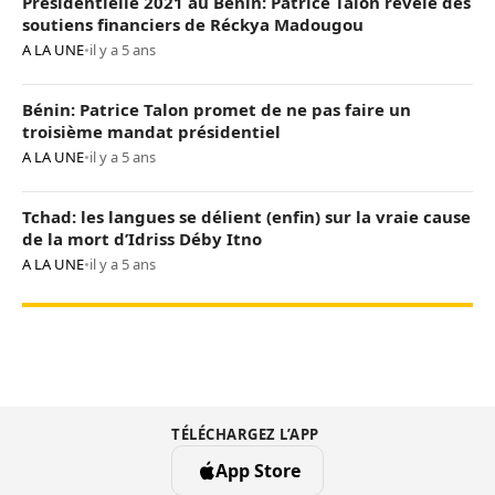
Présidentielle 2021 au Bénin: Patrice Talon révèle des
soutiens financiers de Réckya Madougou
A LA UNE
•
il y a 5 ans
Bénin: Patrice Talon promet de ne pas faire un
troisième mandat présidentiel
A LA UNE
•
il y a 5 ans
Tchad: les langues se délient (enfin) sur la vraie cause
de la mort d’Idriss Déby Itno
A LA UNE
•
il y a 5 ans
TÉLÉCHARGEZ L’APP
App Store