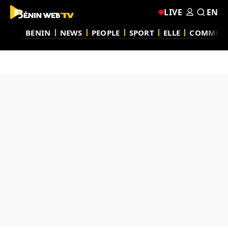
LIVE
EN
BENIN
NEWS
PEOPLE
SPORT
ELLE
COMMUN