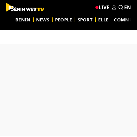
LIVE
EN
BENIN
NEWS
PEOPLE
SPORT
ELLE
COMMUN