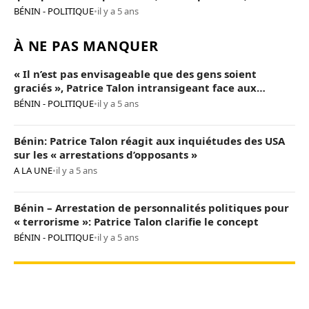
Talon
BÉNIN - POLITIQUE
•
il y a 5 ans
À NE PAS MANQUER
« Il n’est pas envisageable que des gens soient
graciés », Patrice Talon intransigeant face aux
« opposants terroristes »
BÉNIN - POLITIQUE
•
il y a 5 ans
Bénin: Patrice Talon réagit aux inquiétudes des USA
sur les « arrestations d’opposants »
A LA UNE
•
il y a 5 ans
Bénin – Arrestation de personnalités politiques pour
« terrorisme »: Patrice Talon clarifie le concept
BÉNIN - POLITIQUE
•
il y a 5 ans