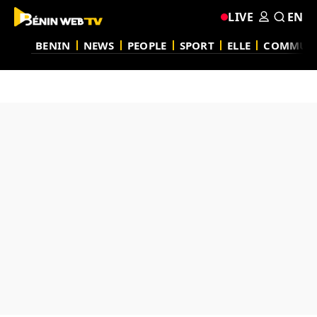
LIVE
EN
BENIN
NEWS
PEOPLE
SPORT
ELLE
COMMUN