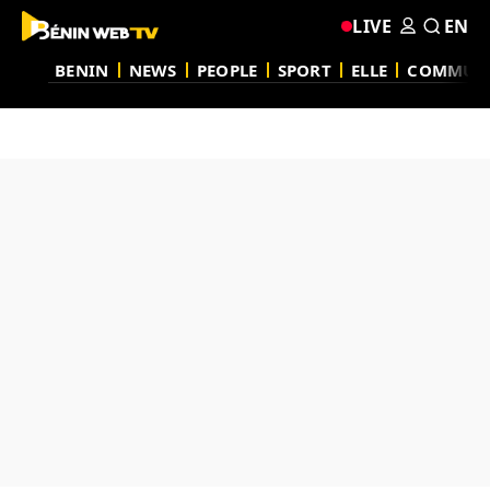
LIVE
EN
BENIN
NEWS
PEOPLE
SPORT
ELLE
COMMUN